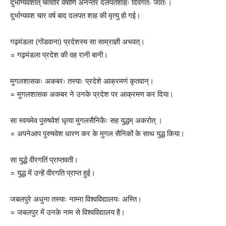
दुर्भाग्यवशात् चत्वारि वर्षाणि अनन्तरं दलपतशाहः दिवंगतः जातः।
दुर्भाग्यवश चार वर्ष बाद दलपत शाह की मृत्यु हो गई।
गढ़मंडला (गोंडवाना) प्रदेशस्य सा साम्राज्ञी अभवत्।
= गढ़मंडला प्रदेश की वह रानी बानी।
मुगलशासकः अकबरः तस्याः प्रदेशे आक्रमणं कृतवान्।
= मुगलशासक अकबर ने उनके प्रदेश पर आक्रमण कर दिया।
सा स्वयमेव पुरुषवेशं धृत्वा मुगलसैनिकैः सह युद्धम् अकरोत् ।
= अपनेआप पुरुषवेश धारण कर के मुगल सैनिकों के साथ युद्ध किया।
सा युद्धे वीरगतिं प्राप्तवती।
= युद्ध में उन्हें वीरगति प्राप्त हुई।
जबलपुरे अधुना तस्याः नाम्ना विश्वविद्यालयः अस्ति।
= जबलपुर में उनके नाम से विश्वविद्यालय है।