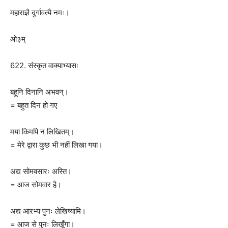
महाराज्ञै दुर्गावत्यै नमः।
ओ३म्
622. संस्कृत वाक्याभ्यासः
बहूनि दिनानि अभवन्।
= बहुत दिन हो गए
मया किमपि न लिखितम्।
= मेरे द्वारा कुछ भी नहीं लिखा गया।
अद्य सोमवसारः अस्ति।
= आज सोमवार है।
अद्य आरभ्य पुनः लेखिष्यामि।
= आज से पुनः लिखूँगा।