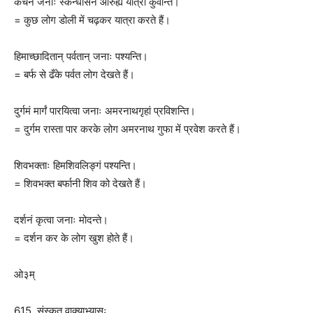
केचन जनाः स्कन्धासने आरुह्य यात्रां कुर्वन्ति।
= कुछ लोग डोली में चढ़कर यात्रा करते हैं।
हिमाच्छादितान् पर्वतान् जनाः पश्यन्ति।
= बर्फ से ढँके पर्वत लोग देखते हैं।
दुर्गमं मार्गं पारयित्वा जनाः अमरनाथगृहां प्रविशन्ति।
= दुर्गम रास्ता पार करके लोग अमरनाथ गुफा में प्रवेश करते हैं।
शिवभक्ताः हिमशिवलिङ्गं पश्यन्ति।
= शिवभक्त बर्फानी शिव को देखते हैं।
दर्शनं कृत्वा जनाः मोदन्ते।
= दर्शन कर के लोग खुश होते हैं।
ओ३म्
615. संस्कृत वाक्याभ्यासः