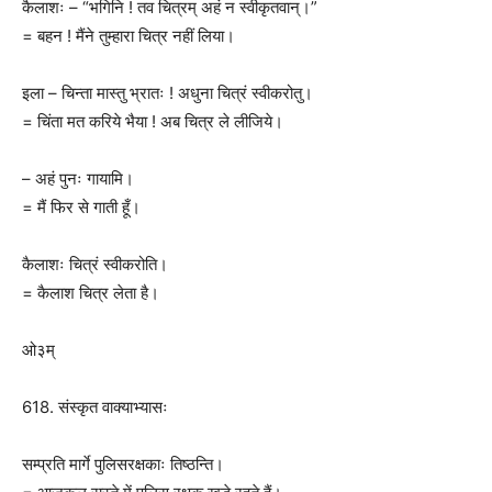
कैलाशः – “भगिनि ! तव चित्रम् अहं न स्वीकृतवान्।”
= बहन ! मैंने तुम्हारा चित्र नहीं लिया।
इला – चिन्ता मास्तु भ्रातः ! अधुना चित्रं स्वीकरोतु।
= चिंता मत करिये भैया ! अब चित्र ले लीजिये।
– अहं पुनः गायामि।
= मैं फिर से गाती हूँ।
कैलाशः चित्रं स्वीकरोति।
= कैलाश चित्र लेता है।
ओ३म्
618. संस्कृत वाक्याभ्यासः
सम्प्रति मार्गे पुलिसरक्षकाः तिष्ठन्ति।