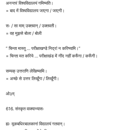
अनन्तरं विश्वविद्यालयं गमिष्यति।
= बाद में विश्वविद्यालय जाएगा / जाएगी।
सः / सा माम् उक्तवान् / उक्तवती।
= वह मुझसे बोला / बोली
” चिन्ता मास्तु … परीक्षाखण्डे निद्रां न करिष्यामि।”
= चिन्ता मत करिये … परीक्षाखंड में नींद नहीं करूँगा / करूँगी।
सम्यक् उत्तराणि लेखिष्यामि।
= अच्छे से उत्तर लिखूँगा / लिखूँगी।
ओ३म्
616. संस्कृत वाक्याभ्यासः
ह्यः मूकबधिरबालकानां विद्यालयं गतवान्।