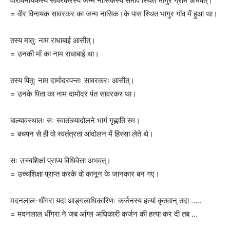
वीरविनायकस्य सावरकरस्य जन्म नासिकस्य समीपे स्थिते भागुर ग्रामे अभवत्।
= वीर विनायक सावरकर का जन्म नासिक।के पास स्थित भागुर गाँव में हुआ था।
तस्य मातुः नाम राधाबाई आसीत्।
= उनकी माँ का नाम राधाबाई था।
तस्य पितुः नाम दामोदरपन्तः सावरकरः आसीत्।
= उनके पिता का नाम दामोदर पंत सावरकर था।
बाल्यावस्थातः सः स्वातंत्र्यादोलने भागं गृह्णाति स्म।
= बचपन से ही वो स्वतंत्रता आंदोलन में हिस्सा लेते थे।
सः उच्चशिक्षां प्राप्य विधिवेत्ता अभवत्।
= उच्चशिक्षा प्राप्त करके वो कानून के जानकार बन गए।
मदनलाल-धींगरा यदा आङ्गलाधिकारिणः कर्जनस्य हत्यां कृतवान् तदा …..
= मदनलाल धींगरा ने जब आंग्ल अधिकारी कर्जन की हत्या कर दी तब …