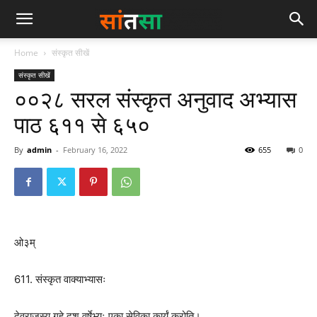
Home
संस्कृत सीखें
संस्कृत सीखें
००२८ सरल संस्कृत अनुवाद अभ्यास
पाठ ६११ से ६५०
By
admin
-
February 16, 2022
655
0
ओ३म्
611. संस्कृत वाक्याभ्यासः
देवराजस्य गृहे दश वर्षेभ्यः एका सेविका कार्यं करोति।