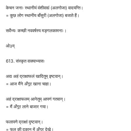
केचन जनाः स्थानीयं वंशीवाद्यं (अलगोजा) वादयन्ति।
= कुछ लोग स्थानीय बाँसुरी (अलगोजा) बजाते हैं।
सर्वेभ्यः कच्छी नववर्षस्य मङ्गलकामनाः।
ओ३म्
613. संस्कृत वाक्याभ्यासः
अद्य अहं द्राक्षाफलं खादितुम् इष्टवान्।
= आज मैंने अँगूर खाना चाहा।
अहं द्राक्षाफलम् आनेतुम् आपणं गतवान्।
= मैं अँगूर लाने बाजार गया।
फलापणे द्राक्षां दृष्टवान्।
= फल की दूकान में अँगूर देखे।