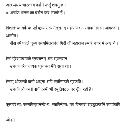
अखण्डस्य भारतस्य दर्शनं कर्तुं शक्नुमः।
= अखंड भारत का दर्शन कर सकते हैं।
विंशतिभ्यः वर्षेभ्यः पूर्वं पूज्य सत्यमित्रानंद महाराजः अस्माकं नगरम् आगतवान्
आसीत्।
= बीस वर्ष पहले पूज्य सत्यमित्रानंद गिरी जी महाराज हमारे नगर में आए थे।
तेषां प्रेरणादायकं प्रवचनम् अहं श्रुतवान्।
= उनका प्रेणादायक प्रवचन मैंने सुना था।
तेषाम् ओजस्वी वाणी अधुना अपि स्मृतिपटले गुञ्जति।
= उनकी ओजस्वी वाणी अभी भी स्मृतिपटल पर गूँज रही है।
पूज्यवरेभ्यः सत्यमित्रानन्देभ्यः स्वामिनेभ्यः मम विनम्रां श्रद्धाञ्जलिं समर्पयामि।
ओ३म्