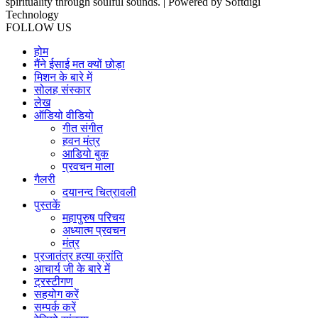
spirituality through soulful sounds. | Powered by Softdigi
Technology
FOLLOW US
होम
मैंने ईसाई मत क्यों छोड़ा
मिशन के बारे में
सोलह संस्कार
लेख
ऑडियो वीडियो
गीत संगीत
हवन मंत्र
आडियो बुक
प्रवचन माला
गैलरी
दयानन्द चित्रावली
पुस्तकें
महापुरुष परिचय
अध्यात्म प्रवचन
मंत्र
प्रजातंत्र हत्या क्रांति
आचार्य जी के बारे में
ट्रस्टीगण
सहयोग करें
सम्पर्क करें