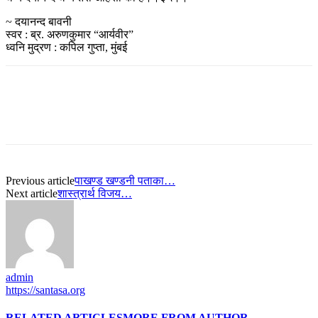
~ दयानन्द बावनी
स्वर : ब्र. अरुणकुमार “आर्यवीर”
ध्वनि मुद्रण : कपिल गुप्ता, मुंबई
Previous article
पाखण्ड खण्डनी पताका…
Next article
शास्त्रार्थ विजय…
admin
https://santasa.org
RELATED ARTICLES
MORE FROM AUTHOR