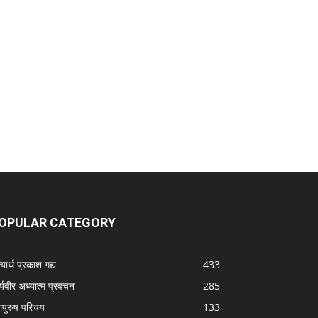
OPULAR CATEGORY
यार्थ प्रकाश गद्य
433
्यवीर अध्यात्म प्रवचन
285
ापुरुष परिचय
133