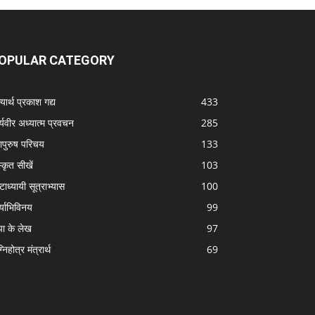
OPULAR CATEGORY
यार्थ प्रकाश गद्य
433
्यवीर अध्यात्म प्रवचन
285
ापुरुष परिचय
133
स्कृत सीखें
103
टाध्यायी सूत्राभ्यास
100
्याभिविनय
99
पा के लेख
97
निहोत्र मंत्रार्थ
69