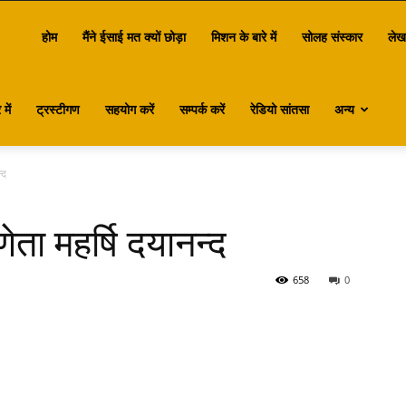
antasa
होम
मैंने ईसाई मत क्यों छोड़ा
मिशन के बारे में
सोलह संस्कार
लेख
में
ट्रस्टीगण
सहयोग करें
सम्पर्क करें
रेडियो सांतसा
अन्य
्द
णेता महर्षि दयानन्द
658
0