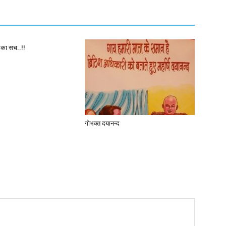
थ का सच..!!
गोभक्त दयानन्द