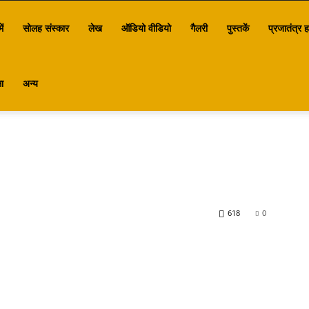
ें
सोलह संस्कार
लेख
ऑडियो वीडियो
गैलरी
पुस्तकें
प्रजातंत्र ह
ा
अन्य
618
0