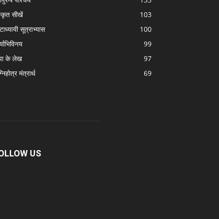
स्कृत सीखें
103
टाध्यायी सूत्राभ्यास
100
्याभिविनय
99
पा के लेख
97
निहोत्र मंत्रार्थ
69
OLLOW US