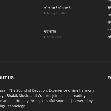
सं
जो जागत है सो पावत है…
February 19, 2022
अष्
आर
भा
गीत संगीत
अग्
June 20, 2023
OUT US
F
asa – The Sound of Devotion. Experience divine harmony
ugh Bhakti, Music, and Culture. Join us in spreading
e and spirituality through soulful sounds. | Powered by
digi Technology