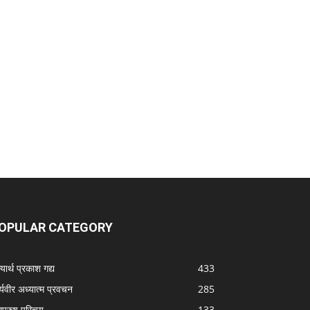
OPULAR CATEGORY
यार्थ प्रकाश गद्य
433
्यवीर अध्यात्म प्रवचन
285
ापुरुष परिचय
133