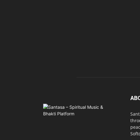
AB
Sant
thro
peac
Soft