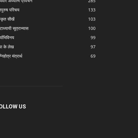
्यवीर अध्यात्म प्रवचन
285
ापुरुष परिचय
133
स्कृत सीखें
103
टाध्यायी सूत्राभ्यास
100
्याभिविनय
99
पा के लेख
97
निहोत्र मंत्रार्थ
69
OLLOW US