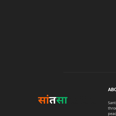
AB
Sant
thro
peac