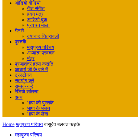
ऑडियो वीडियो
गीत संगीत
हवन मंत्र
आडियो बुक
प्रवचन माला
गैलरी
दयानन्द चित्रावली
पुस्तकें
महापुरुष परिचय
अध्यात्म प्रवचन
मंत्र
प्रजातंत्र हत्या क्रांति
आचार्य जी के बारे में
ट्रस्टीगण
सहयोग करें
सम्पर्क करें
रेडियो सांतसा
अन्य
भापा की पुस्तकें
भापा के भजन
भापा के लेख
Home
महापुरुष परिचय
वासुदेव बलवंत फड़के
महापुरुष परिचय