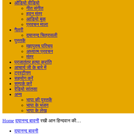
ऑडियो वीडियो
गीत संगीत
हवन मंत्र
आडियो बुक
प्रवचन माला
गैलरी
दयानन्द चित्रावली
पुस्तकें
महापुरुष परिचय
अध्यात्म प्रवचन
मंत्र
प्रजातंत्र हत्या क्रांति
आचार्य जी के बारे में
ट्रस्टीगण
सहयोग करें
सम्पर्क करें
रेडियो सांतसा
अन्य
भापा की पुस्तकें
भापा के भजन
भापा के लेख
Home
दयानन्द बावनी
रखी आन हिन्दवान की…
दयानन्द बावनी