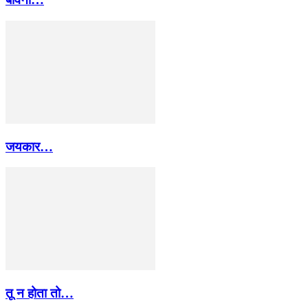
जयकार…
तू न होता तो…