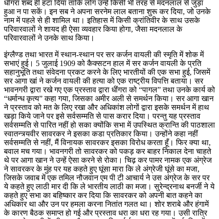
धींगरा शब्द ही हटा दिया ताकि लोग उन्हें किसी भी तरह से मदनलाल से जुड़ा
हुआ न पा सकें। इन सब ने अपना सरनेम लाल बताना शुरू कर दिया, जो उनके
नाम में पहले से ही शामिल था। इतिहास में किसी क्रांतिवीर के साथ उसके
परिवारवालों ने शायद ही ऐसा व्यवहार किया होगा, जैसा मदनलाल के
परिवारवालों ने उनके साथ किया।
इंग्लैण्ड तथा भारत में स्थान-स्थान पर सर कर्जन वायली की स्मृति में शोक में
सभाएं हुई। 5 जुलाई 1909 को कैक्सटन हाल में सर कर्जन वायली के प्रति
सहानुभूति तथा संवेदना प्रकट करने के लिए भारतीयों की एक सभा हुई, जिसमें
सर आगा खां ने कर्जन वायली की हत्या को एक राष्ट्रीय विपत्ति बताया। सर
भावनगरी द्वारा रखे गए एक प्रस्ताव द्वारा धींगरा को “पागल” तथा उनके कार्य को
“धर्मान्ध कृत्य” कहा गया, जिसका अमीर अली से समर्थन किया। सर आगा खान
ने प्रस्ताव को मत के लिए रखा और अधिकांश लोगों द्वारा इसके समर्थन में हाथ
खड़ा किये जाने पर इसे सर्वसम्मति से पास करार दिया। परन्तु यह प्रस्ताव
सर्वसम्मति से पारित नहीं हो सका क्योंकि सभा में उपस्थित क्रान्ति की पाठशाला
स्वातन्त्र्यवीर सावरकर ने इसका कडा प्रतिकार किया। उन्होंने कहा नहीं
सर्वसम्मति से नहीं, मैं विनायक सावरकर इसका विरोध करता हूँ। फिर क्या था,
बवाल मच गया। भावनगरी तो सावरकर को पकड़ कर बाहर निकाल देना चाहते
थे पर आगा खान ने उन्हें ऐसा करने से रोका। चिढ़ कर पामर नामक एक अंग्रेज
ने सावरकर के मुंह पर यह कहते हुए घूंसा मारा कि ले अंग्रेजी घूंसे का मजा,
जिसके जवाब में एक तमिल नौजवान एम पी टी आचार्य ने उस अंग्रेज के सर पर
ये कहते हुए लाठी मार दी कि ले भारतीय लाठी का मजा। सुरेन्द्रनाथ बनर्जी ने ये
कहते हुए सभा का बहिष्कार कर दिया कि सावरकर को अपनी बात कहने का
अधिकार था और उन पर हमला करना नितांत गलत था। शोर शराबे और हंगामें
के कारण बैठक समाप्त हो गई और प्रस्ताव धरा का धरा रह गया। उसी रात्रि