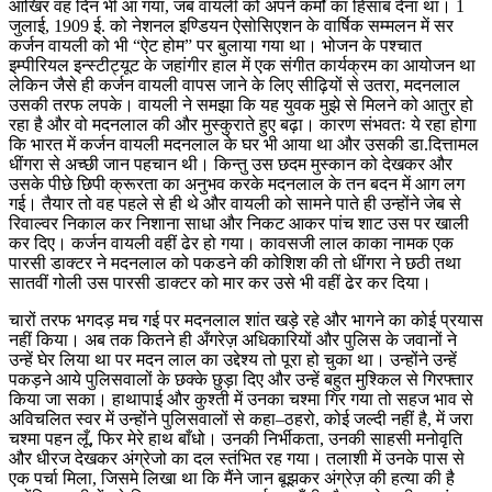
आखिर वह दिन भी आ गया, जब वायली को अपने कर्मों का हिसाब देना था। 1
जुलाई, 1909 ई. को नेशनल इण्डियन ऐसोसिएशन के वार्षिक सम्मलन में सर
कर्जन वायली को भी “ऐट होम” पर बुलाया गया था। भोजन के पश्चात
इम्पीरियल इन्स्टीट्यूट के जहांगीर हाल में एक संगीत कार्यक्रम का आयोजन था
लेकिन जैसे ही कर्जन वायली वापस जाने के लिए सीढ़ियों से उतरा, मदनलाल
उसकी तरफ लपके। वायली ने समझा कि यह युवक मुझे से मिलने को आतुर हो
रहा है और वो मदनलाल की और मुस्कुराते हुए बढ़ा। कारण संभवतः ये रहा होगा
कि भारत में कर्जन वायली मदनलाल के घर भी आया था और उसकी डा.दित्तामल
धींगरा से अच्छी जान पहचान थी। किन्तु उस छदम मुस्कान को देखकर और
उसके पीछे छिपी क्रूरता का अनुभव करके मदनलाल के तन बदन में आग लग
गई। तैयार तो वह पहले से ही थे और वायली को सामने पाते ही उन्होंने जेब से
रिवाल्वर निकाल कर निशाना साधा और निकट आकर पांच शाट उस पर खाली
कर दिए। कर्जन वायली वहीं ढेर हो गया। कावसजी लाल काका नामक एक
पारसी डाक्टर ने मदनलाल को पकडने की कोशिश की तो धींगरा ने छठी तथा
सातवीं गोली उस पारसी डाक्टर को मार कर उसे भी वहीं ढेर कर दिया।
चारों तरफ भगदड़ मच गई पर मदनलाल शांत खड़े रहे और भागने का कोई प्रयास
नहीं किया। अब तक कितने ही अँगरेज़ अधिकारियों और पुलिस के जवानों ने
उन्हें घेर लिया था पर मदन लाल का उद्देश्य तो पूरा हो चुका था। उन्होंने उन्हें
पकड़ने आये पुलिसवालों के छक्के छुड़ा दिए और उन्हें बहुत मुश्किल से गिरफ्तार
किया जा सका। हाथापाई और कुश्ती में उनका चश्मा गिर गया तो सहज भाव से
अविचलित स्वर में उन्होंने पुलिसवालों से कहा–ठहरो, कोई जल्दी नहीं है, में जरा
चश्मा पहन लूँ, फिर मेरे हाथ बाँधो। उनकी निर्भीकता, उनकी साहसी मनोवृति
और धीरज देखकर अंग्रेजो का दल स्तंभित रह गया। तलाशी में उनके पास से
एक पर्चा मिला, जिसमे लिखा था कि मैंने जान बूझकर अंग्रेज़ की हत्या की है