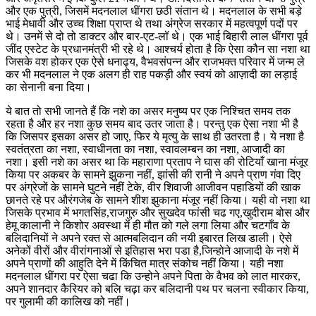
और एक पुत्री, जिसमें मदनलाल धींगरा छठी संतान थे। मदनलाल के सभी बड़े
भाई मेधावी और उच्च शिक्षा प्राप्त थे तथा अंग्रेज सरकार में महत्वपूर्ण पदों पर
थे। उनमें से दो तो डाक्टर और बार-एट-लॉ थे। एक भाई बिहारी लाल धींगरा पूर्व
जींद एस्टेट के प्रधानमंत्री भी रहे थे। आश्चर्य होता है कि ऐसा कौन सा नशा था
जिसके वश होकर एक ऐसे धनाढ्य, वैभवसंपन्न और राजभक्त परिवार में जन्म ले
कर भी मदनलाल ने एक अलग ही राह पकड़ी और स्वयं को आज़ादी का लड़ाई
का सेनानी बना दिया।
ये बात तो सभी जानते हैं कि नशे का असर मनुष्य पर एक निश्चित समय तक
रहता है और हर नशा कुछ समय बाद उतर जाता है। परन्तु एक ऐसा नशा भी है
कि जिसपर इसका असर हो जाए, फिर ये मृत्यु के साथ ही उतरता है। ये नशा है
स्वतंत्रता का नशा, स्वाधीनता का नशा, स्वावलम्बन का नशा, आजादी का
नशा। इसी नशे का असर था कि महाराणा प्रताप ने घास की रोटियाँ खाना मंजूर
किया पर अकबर के सामने झुकना नहीं, झांसी की रानी ने अपने प्राण गंवा दिए
पर अंग्रेजों के सामने घुटने नहीं टेके, वीर शिवाजी आजीवन पहाडियों की खाक
छानते रहे पर औरंगजेब के सामने शीश झुकाना मंजूर नहीं किया। यही वो नशा था
जिसके प्रभाव में भगतसिंह,राजगुरु और सुखदेव फांसी चढ गए,खुदीराम बोस और
हेमू कालानी ने किशोर अवस्था में ही मौत को गले लगा लिया और चटगाँव के
बलिदानियों ने अपने रक्त से आत्मबलिदान की नयी इबारत लिख डाली। ऐसे
अनेकों वीरों और वीरांगनाओं से इतिहास भरा पडा है,जिन्होने आजादी के नशे में
अपने प्राणों की आहुति देने में किंचित मात्र संकोच नहीं किया। यही नशा
मदनलाल धींगरा पर ऐसा चढा कि उन्होने अपने पिता के वैभव को लात मारकर,
अपने शानदार कैरियर को बलि चढ़ा कर बलिदानी पथ पर चलना स्वीकार किया,
पर गुलामी की कालिख को नहीं।