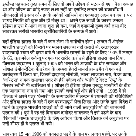
इंग्लैण्ड पहुंचकर कुछ समय के लिए वो अपने उद्देश्य से भटक से गए। पैसा अथाह
था और जीवन का कोई स्पष्ट लक्ष्य नहीं था इसलिए लन्दन की चकाचौंध में
मौजमस्ती ही इनका और इनके अनेकों साथियों का एकमात्र लक्ष्य बन गया। पर
शायद नियति को कुछ और ही मंजूर था। अपने एक साथी के कारण उनका
इंडिया हाउस में आना जाना शुरू हो गया, जहाँ वे श्यामजी कृष्ण वर्मा तथा वीर
सावरकर सरीखे भारतीय क्रांतिकारियों के सम्पर्क में आये।
यहाँ इंडिया हाउस के बारे में जान लेना भी समीचीन होगा। लन्दन में अंग्रेज
भारतीय छात्रों को किराये पर मकान उपलब्ध नहीं कराते थे, अत:प्रखर
राष्ट्रवादी श्याम जी कृष्ण वर्मा ने भारतीय छात्रों के रहने के लिए 1905 में लन्दन
के 65, क्रामवेल अवेन्यू पर एक घर खरीद कर उसे इंडिया हाउस नाम दिया,
जिसका उदघाटन 1 जुलाई 1905 को भारत की आज़ादी के घोर समर्थक और
सोशल डेमोक्रेटिक फेडरेशन के अध्यक्ष हेनरी मायर्स हायंडमैन ने एक बड़े
कार्यक्रम में किया था, जिसमें दादाभाई नौरोजी, लाला लाजपत राय, मैडम कामा,
‘जस्टिस’ नामक समाचार पत्र के हैरी क्वेल्च और ‘पाजिटिविस्ट रिव्यू’ के
मिस्टर स्वीनी भी उपस्थित थे। शीघ्र ही इंडिया हॉउस प्रबुद्ध भारतीयों के बीच
एक जानामाना नाम हो गया और इसकी चर्चा चहुँ ओर होने लगी। 1905 में ही
तिलक ने अपने पत्र ‘केसरी’ के सम्पादकीय में लन्दन में श्यामजी की गतिविधियों
और इंडिया हाउस के बारे में एक प्रशंसापूर्ण लेख लिखा और उनके द्वारा विदेश में
पढने के इच्छुक भारतीय छात्रों को दी जाने वाली छात्रवृत्तियों की जानकारी
प्रदान की। पुणे में रह रहे विनायक दामोदर सावरकर ने इसे पढने के बाद
‘शिवाजी’ नामक छात्रवृत्ति के लिए आवेदन किया और तिलक की अनुशंसा पर
उन्हें शीघ्र ही ये प्राप्त भी गयी।
सावरकर 15 जून 1906 को वकालत पढने के नाम पर लन्दन पहुंचे, पर उनके