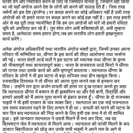
फांसी देने और निर्वासित करने के लिए भी जिम्मेदार मानता हूँ, जिन्होंने वही किया
था जो यहाँ अंग्रेज अपने देश के लोगों को करने की सलाह देते हैं। जिस तरह
जर्मनों को इस देश (इंग्लॅण्ड ) पर कब्ज़ा करने का कोई अधिकार नहीं है उसी तरह
अंग्रेजों को भी हमारे भारत पर कब्ज़ा करने का कोई हक़ नहीं है। इस तरह हमारी
ओर से यह पूरी तरह न्यायोचित है कि हम उन अंग्रेजों को मारें जो हमारी पवित्र
भूमि को अपवित्र कर रहे हैं। तुम श्वेत लोग अभी शक्तिशाली हो, अभी तुम्हारा
समय है, आनेवाला समय हमारा होगा,जब हम भारतीय लोग हमारी इच्छानुसार
कार्य करेंगे।
अनेक अंग्रेज अधिकारियों तथा भारतीय अंग्रेज भक्तों द्वारा, जिनमें उनका अपना
परिवार भी सम्मिलित था, धींगरा के इस कार्य की तीव्र आलोचना तथा भर्त्सना
की गई। भारत मंत्री लार्ड मार्ले ने इस घटना को भयानक तथा धींगरा के कृत्य
को नीचतापूर्ण तथा कायरतापूर्ण कहा। भारत के वायसराय लार्ड मिन्टो ने धींगरा
को पागल तथा उसके कार्य को अति घृणापूर्ण बतलाया। मदनलाल धींगरा के
परिवार के लोगों ने भी इस घटना से बड़ा लज्जित तथा हीन महसूस किया।
रायसाहिब दित्तामल ने तो धींगरा को अपना पुत्र मानने तक से इनकार कर
दिया। उन्होंने तार द्वारा कर्जन वायली की हत्या पर दु:ख प्रकट करते हुए कहा
कि मदनलाल धींगरा में बचपन से ही झक्कीपन था और ऐसे बागी, विद्रोही और
हत्यारे आदमी को मैं अपना पुत्र मानने से इंकार करता हूँ। धींगरा के दो राजभक्त
भाइयों ने भी इसी प्रकार के भाव व्यक्त किए। मदनलाल का एक भाई भजनलाल
उस समय वकालत पढने के लिए लन्दन में ही था। वायली को मारने की घटना के
चार दिन बाद मदनलाल की निंदा करने के लिए हुयी एक सभा में वो भी शामिल
हुआ। इसे जानकार मदनलाल ने उससे मिलने से मना कर दिया, जब वह
ब्रिक्सटन जेल में मदनलाल से मिलने आया। मदनलाल को फांसी मिलने के बाद
डाक्टर बिहारीलाल को छोड़ कर उनके सभी भाइयों ने अपने नाम के आगे से