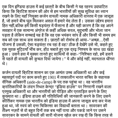
एक दिन इण्डिया हाउस में कई छात्रों के बीच किसी ने यह रहस्य उदघाटित
किया कि ब्रिटिश शासन की ओर से हम भारतीयों की सुख सुविधा का ध्यान
रखने के लिए यहाँ नियुक्त कर्जन वायली नामक अधिकारी वास्तव में एक जासूस
है, जो हमारे बीच घुल मिलकर असल में हमारे भेद लेता है। उसका उद्देश्य हमारा
हित नहीं,बल्कि हमें किसी षड्यंत्र में फँसाना है और यही कारण है कि वह अपने
व्यवहार में एक सामान्य अंग्रेज से कहीं अधिक सरल, मृदुभाषी और भोला जान
पड़ता है लेकिन सच्चाई यह है कि वह एक भयंकर सांप है और किसी भी समय हम
सब को एक साथ डस सकता है। छात्रों को रोमांच हो आया–“अच्छा…ऐसी
योजना है उसकी, ऐसा षड्यंत्र रच रहा है वह? ठीक है देखेंगे उसे भी, कहते हुए
एक युवक मुट्ठियाँ भींच कर, होंठ चबाते हुए एक द्रढ़ निश्चय के साथ उठ खडा
हुआ। उसने हवा में मुक्का तानते हुए साथियों से कहा–“निश्चित रहो, हमें डसने
से पहले ही वायली को कुचल दिया जायेगा।” ये और कोई नहीं, मदनलाल धींगरा
थे।
कर्जन वायली ब्रिटिश शासन का एक अत्यंत उच्च अधिकारी था और कई
महत्वपूर्ण पदों पर काम करते हुए 1901 में तत्कालीन भारत सचिव के सहायक
सैनिक अधिकारी (aide-de-camp) के पद तक पहुंचा था। वह भारतीय
क्रांतिकारियों के लंदन स्थित केन्द्र “इंडिया हाउस” पर निगरानी रखने वाला
प्रमुख अधिकारी था और भारतीयों को पीड़ित और प्रताड़ित करने के लिए
कुख्यात था। इंडिया हाउस की गतिविधियों की जानकारी करने के लिए उसने
कीर्तिकर नामक एक भारतीय को इंडिया हाउस में अपना जासूस बना कर भेजा
हुआ था, जो स्वयं को दन्त चिकित्सा का विद्यार्थी बताता था। सावरकर की
तीक्ष्ण नज़रों से वो बहुत दिनों तक बच नहीं पाया और पकडे जाने पर उसने
सावरकर के सामने वायली की सारी योजना खोल कर रख दी कि किस तरह से