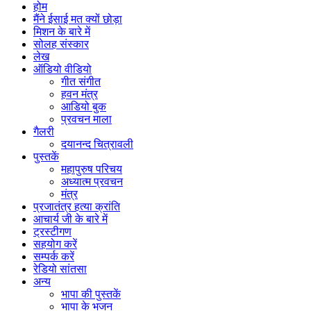
होम
मैंने ईसाई मत क्यों छोड़ा
मिशन के बारे में
सोलह संस्कार
लेख
ऑडियो वीडियो
गीत संगीत
हवन मंत्र
आडियो बुक
प्रवचन माला
गैलरी
दयानन्द चित्रावली
पुस्तकें
महापुरुष परिचय
अध्यात्म प्रवचन
मंत्र
प्रजातंत्र हत्या क्रांति
आचार्य जी के बारे में
ट्रस्टीगण
सहयोग करें
सम्पर्क करें
रेडियो सांतसा
अन्य
भापा की पुस्तकें
भापा के भजन