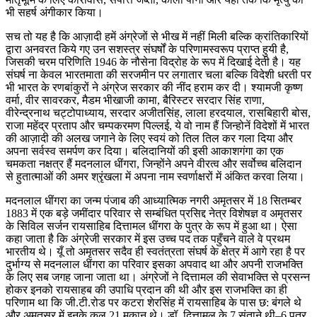
भी सहर्ष अंगीकार किया।
सच तो यह है कि आज़ादी हमें अंग्रेजों से भीख में नहीं मिली बल्कि क्रांतिकारियों
द्वारा अनवरत किये गए उन सशस्त्र संघर्षों के परिणामस्वरूप प्राप्त हुयी है,
जिसकी चरम परिणिति 1946 के नौसेना विद्रोह के रूप में दिखाई देती है। यह
संघर्ष ना केवल भारतमाता की सरजमीन पर लगातार चला बल्कि विदेशी धरती पर
भी भारत के रणबांकुरों ने अंग्रेज सरकार की नींद हराम कर दी। श्यामजी कृष्ण
वर्मा, वीर सावरकर, मैडम भीखाजी कामा, बैरिस्टर सरदार सिंह राणा,
वीरेन्द्रनाथ चट्टोपाध्याय, सरदार अजीतसिंह, लाला हरदयाल, रासबिहारी बोस,
राजा महेंद्र प्रताप और चम्पकरमण पिल्लई, ये वो नाम हैं जिन्होनें विदेशों में भारत
की आज़ादी की अलख जगाने के लिए स्वयं को तिल तिल कर गला दिया और
अपना सर्वस्व समर्पण कर दिया। बलिदानियों की इसी आकाशगंगा का एक
चमकता नक्षत्र हैं मदनलाल धींगरा, जिन्होंने अपने वीरत्व और सर्वोच्च बलिदान
से हुतात्माओं की अमर श्रृंखला में अपना नाम स्वर्णाक्षरों में अंकित करवा लिया।
मदनलाल धींगरा का जन्म पंजाब की आध्यात्मिक नगरी अमृतसर में 18 सितम्बर
1883 में एक बड़े जमींदार परिवार से सम्बंधित प्रसिद्द नेत्र विशेषज्ञ व अमृतसर
के सिविल सर्जन रायसाहिब दित्तामल धींगरा के पुत्र के रूप में हुआ था। ऐसा
कहा जाता है कि अंग्रेजी सरकार में इस उच्च पद तक पहुँचने वाले वे प्रथम
भारतीय थे। यूँ तो अमृतसर सदैव ही स्वतंत्रता संघर्ष के क्षेत्र में आगे रहा है पर
दुर्भाग्य से मदनलाल धींगरा का परिवार इसका अपवाद था और अपनी राजभक्ति
के लिए सब जगह जाना जाता था। अंग्रेजों ने दित्तामल की सेवाभक्ति से प्रसन्न
होकर इनको रायसाहब की उपाधि प्रदान की थी और इस राजभक्ति का ही
परिणाम था कि जी.टी.रोड पर कटरा शेरसिंह में रायसाहिब के पास छ: बंगले थे
और अमृतसर में इनके कुल 21 मकान थे। डॉ. दित्तामल के 7 संताने थी–6 पुत्र