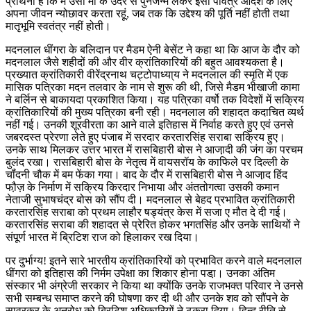
प्रार्थना है कि मैं उसी मां के उदर से पुनर्जन्म लेकर इसी पवित्र आदर्श के लिए
अपना जीवन न्योछावर करता रहूं, जब तक कि उद्देश्य की पूर्ति नहीं होती तथा
मातृभूमि स्वतंत्र नहीं होती।
मदनलाल धींगरा के बलिदान पर मैडम ऐनी बेसेंट ने कहा था कि आज के दौर को
मदनलाल जैसे शहीदों की और वीर क्रांतिकारियों की बहुत आवश्यकता है।
प्रख्यात क्रांतिकारी वीरेंद्रनाथ चट्टोपाध्या्य ने मदनलाल की स्मृति में एक
मासिक पत्रिका मदन तलवार के नाम से शुरू की थी, जिसे मैडम भीखाजी कामा
ने बर्लिन से बाकायदा प्रकाशित किया। यह पत्रिका वर्षो तक विदेशों में सक्रिय
क्रांतिकारियों की मुख्य पत्रिका बनी रही। मदनलाल की शहादत कदाचित व्यर्थ
नहीं गई। उनकी शूरवीरता का आने वाले इतिहास में निर्वाह करते हुए एवं उनसे
जबरदस्त प्रेरणा लेते हुए पंजाब में सरदार करतारसिंह सराबा सक्रिय हुए।
उनके साथ मिलकर उत्तर भारत में रासबिहारी बोस ने आजा़दी की जंग का परचम
बुलंद रखा। रासबिहारी बोस के नेतृत्व में वायसरॉय के काफिले पर दिल्ली के
चॉंदनी चौक में बम फेंका गया। बाद के दौर में रासबिहारी बोस ने आजा़द हिंद
फौ़ज़ के निर्माण में सक्रिय किरदार निभाया और अंततोगत्वा उसकी कमान
नेताजी सुभाषचंद्र बोस को सौंप दी। मदनलाल से बेहद प्रभावित क्रांतिकारी
करतारसिंह सराबा को प्रथम लाहौर षड्यंत्र केस में सजा ए मौत दे दी गई।
करतारसिंह सराबा की शहादत से प्रेरित होकर भगतसिंह और उनके साथियों ने
संपूर्ण भारत में ब्रिटिश राज को हिलाकर रख दिया।
पर दुर्भाग्य! इतने सारे भारतीय क्रांतिकारियों को प्रभावित करने वाले मदनलाल
धींगरा को इतिहास की निर्मम उपेक्षा का शिकार होना पडा़। उनका अंतिम
संस्कार भी अंग्रेजी सरकार ने किया था क्योंकि उनके राजभक्त परिवार ने उनसे
सभी सम्बन्ध समाप्त करने की घोषणा कर दी थी और उनके शव को सौंपने के
सावरकर के अनुरोध को ब्रिटिश अधिकारियों ने ठुकरा दिया। हिन्दू रीति से