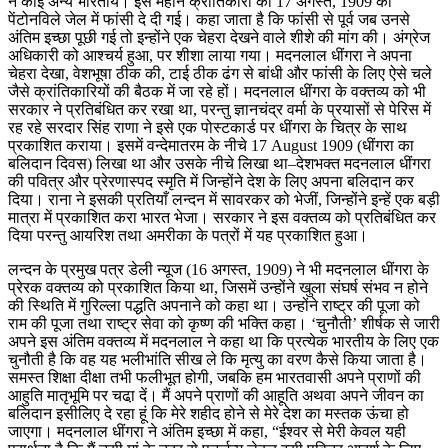
न कोई अन्य भारतीय। इस महान क्रांतिकारी को 17 अगस्त, 1909 को
पेंटोनविले जेल में फांसी दे दी गई। कहा जाता है कि फांसी से पूर्व जब उनसे
अंतिम इच्छा पूछी गई तो इन्होंने एक चेहरा देखने वाले शीशे की मांग की। अंग्रेज
अधिकारी को आश्चर्य हुआ, पर शीशा लाया गया। मदनलाल धींगरा ने अपना
चेहरा देखा, वेशभूषा ठीक की, टाई ठीक ढंग से बांधी और फांसी के लिए ऐसे चले
जैसे क्रांतिकारियों की बैठक में जा रहे हों। मदनलाल धींगरा के वक्तव्य को भी
सरकार ने प्रतिबंधित कर रखा था, परन्तु ज्ञानचंद्र वर्मा के प्रयासों से पेरिस में
रह रहे सरदार सिंह राणा ने इसे एक पोस्टकार्ड पर धींगरा के चित्र के साथ
प्रकाशित कराया। इसमें वन्देमातरम के नीचे 17 August 1909 (धींगरा का
बलिदान दिवस) लिखा था और उसके नीचे लिखा था–देशभक्त मदनलाल धींगरा
की पवित्र और प्रेरणास्पद स्मृति में जिन्होंने देश के लिए अपना बलिदान कर
दिया। राना ने इसकी प्रतियाँ लन्दन में सावरकर को भेजीं, जिन्होंने इन्हें एक बड़ी
मात्रा में प्रकाशित करा भारत भेजा। सरकार ने इस वक्तव्य को प्रतिबंधित कर
दिया परन्तु आयरिश तथा अमरीका के पत्रों में यह प्रकाशित हुआ।
लन्दन के प्रमुख पत्र डेली न्यूज (16 अगस्त, 1909) ने भी मदनलाल धींगरा के
प्रेरक वक्तव्य को प्रकाशित किया था, जिसमें उन्होंने खुला संघर्ष संभव न होने
की स्थिति में गुरिल्ला पद्धति अपनाने को कहा था। उन्होंने राष्ट्र की पूजा को
राम की पूजा तथा राष्ट्र सेवा को कृष्ण की भक्ति कहा। ‘चुनौती’ शीर्षक से जारी
अपने इस अंतिम वक्तव्य में मदनलाल ने कहा था कि प्रत्येक भारतीय के लिए एक
चुनौती है कि वह यह भलीभांति सीख ले कि मृत्यु का वरण कैसे किया जाता है।
समस्त शिक्षा दीक्षा तभी फलीभूत होगी, जबकि हम भारतवासी अपने प्राणों की
आहुति मातृभूमि पर चढा़ दें। मैं अपने प्राणों की आहूति अथवा अपने जीवन का
बलिदान इसीलिए दे रहा हूं कि मेरे शहीद होने से मेरे देश का मस्तक ऊंचा हो
जाएगा। मदनलाल धींगरा ने अंतिम इच्छा में कहा, “ईश्वर से मेरी केवल यही