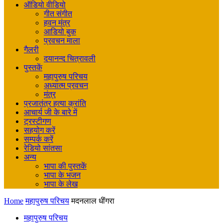
ऑडियो वीडियो
गीत संगीत
हवन मंत्र
आडियो बुक
प्रवचन माला
गैलरी
दयानन्द चित्रावली
पुस्तकें
महापुरुष परिचय
अध्यात्म प्रवचन
मंत्र
प्रजातंत्र हत्या क्रांति
आचार्य जी के बारे में
ट्रस्टीगण
सहयोग करें
सम्पर्क करें
रेडियो सांतसा
अन्य
भापा की पुस्तकें
भापा के भजन
भापा के लेख
Home
महापुरुष परिचय
मदनलाल धींगरा
महापुरुष परिचय