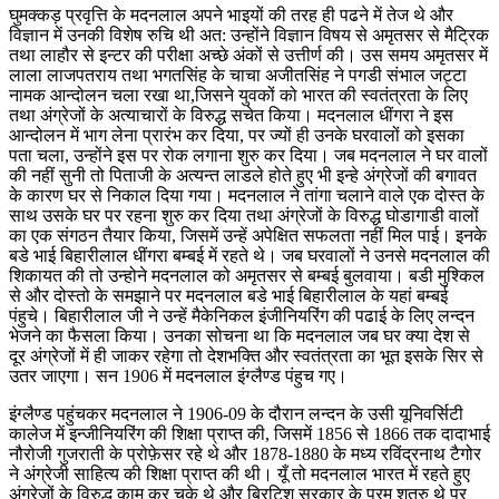
घुमक्कड़ प्रवृत्ति के मदनलाल अपने भाइयों की तरह ही पढने में तेज थे और
विज्ञान में उनकी विशेष रुचि थी अत: उन्होंने विज्ञान विषय से अमृतसर से मैट्रिक
तथा लाहौर से इन्टर की परीक्षा अच्छे अंकों से उत्तीर्ण की। उस समय अमृतसर में
लाला लाजपतराय तथा भगतसिंह के चाचा अजीतसिंह ने पगडी संभाल जट्टा
नामक आन्दोलन चला रखा था,जिसने युवकों को भारत की स्वतंत्रता के लिए
तथा अंग्रेजों के अत्याचारों के विरुद्ध सचेत किया। मदनलाल धींगरा ने इस
आन्दोलन में भाग लेना प्रारंभ कर दिया, पर ज्यों ही उनके घरवालों को इसका
पता चला, उन्होंने इस पर रोक लगाना शुरु कर दिया। जब मदनलाल ने घर वालों
की नहीं सुनी तो पिताजी के अत्यन्त लाडले होते हुए भी इन्हे अंग्रेजों की बगावत
के कारण घर से निकाल दिया गया। मदनलाल ने तांगा चलाने वाले एक दोस्त के
साथ उसके घर पर रहना शुरु कर दिया तथा अंग्रेजों के विरुद्ध घोडागाडी वालों
का एक संगठन तैयार किया, जिसमें उन्हें अपेक्षित सफलता नहीं मिल पाई। इनके
बडे भाई बिहारीलाल धींगरा बम्बई में रहते थे। जब घरवालों ने उनसे मदनलाल की
शिकायत की तो उन्होने मदनलाल को अमृतसर से बम्बई बुलवाया। बडी मुश्किल
से और दोस्तो के समझाने पर मदनलाल बडे भाई बिहारीलाल के यहां बम्बई
पंहुचे। बिहारीलाल जी ने उन्हें मैकेनिकल इंजीनियरिंग की पढाई के लिए लन्दन
भेजने का फैसला किया। उनका सोचना था कि मदनलाल जब घर क्या देश से
दूर अंग्रेजों में ही जाकर रहेगा तो देशभक्ति और स्वतंत्रता का भूत इसके सिर से
उतर जाएगा। सन 1906 में मदनलाल इंग्लैण्ड पंहुच गए।
इंग्लैण्ड पहुंचकर मदनलाल ने 1906-09 के दौरान लन्दन के उसी यूनिवर्सिटी
कालेज में इन्जीनियरिंग की शिक्षा प्राप्त की, जिसमें 1856 से 1866 तक दादाभाई
नौरोजी गुजराती के प्रोफ़ेसर रहे थे और 1878-1880 के मध्य रविंद्रनाथ टैगोर
ने अंग्रेजी साहित्य की शिक्षा प्राप्त की थी। यूँ तो मदनलाल भारत में रहते हुए
अंग्रेजों के विरुद्ध काम कर चुके थे और ब्रिटिश सरकार के परम शत्रु थे पर