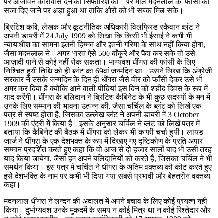
पर आजीवन कारावास देने की सिफारिश की। पर मार्ले मदनलाल को फाँसी की
सजा दिए जाने पर अड़ा हुआ था ताकि औरों को भी सबक मिल सके।
ब्रिटिश कवि, लेखक और कूटनीतिक अधिकारी विलफ्रिड स्कैवान ब्लंट ने
अपनी डायरी में 24 July 1909 को लिखा कि किसी भी ईसाई ने कभी भी
न्यायाधीश का सामना इतनी हिम्मत और इतनी गरिमा के साथ नहीं किया होगा,
जैसा मदनलाल ने। अगर भारत ऐसे 500 बाँकुरे और पैदा कर सके तो उसे
आज़ादी पाने से कोई नहीं रोक सकता। भाग्यवश धींगरा की फांसी के लिए
निश्चित हुयी तिथि को ही ब्लंट का 69वां जन्मदिन था। उसने लिखा कि अंग्रेजी
सरकार ने उसके जन्मदिन के दिन ही धींगरा जैसे वीर को फाँसी देकर उसे भी
अमर कर दिया है क्योंकि आने वाली पीढियां इस दिन को शहीद दिवस के रूप में
याद करेंगी। धींगरा के बलिदान ने ब्रिटिश कैबिनेट के भी कुछ सदस्यों के मन में
उनके लिए सम्मान की भावना उत्पन्न की, जैसा चर्चिल के ब्लंट को लिखे एक
पत्र से स्पष्ट होता है, जिसका उल्लेख ब्लंट ने अपनी डायरी में 3 October
1909 की एंट्री में किया है। इसके अनुसार चर्चिल ने ब्लंट को लिखे पत्र में
बताया कि कैबिनेट की बैठक में धींगरा को लेकर भी काफी चर्चा हुयी। लायड
जार्ज ने धींगरा के एक देशभक्त के रूप में दिखाए गए दृष्टिकोण के प्रति अपार
सम्मान प्रदर्शित करते हुए कहा कि वो आज से दो हजार सालों बाद भी उसी तरह
याद किया जायेगा, जैसा हम अपने बलिदानियों को करते हैं, जिसका चर्चिल ने भी
समर्थन किया। इस पत्र में चर्चिल ने धींगरा के अंतिम वक्तव्य को कोट करते हुए
इसे देशभक्ति के नाम पर कभी भी दिया गया सबसे प्रभावी और बेहतरीन वक्तव्य
कहा।
मदनलाल धींगरा ने लन्दन की अदालत में अपने बचाव के लिए कोई प्रयत्न नहीं
किया। दुर्भाग्यवश उनके मुकदमें के समय न कोई मित्र था न कोई रिश्तेदार और