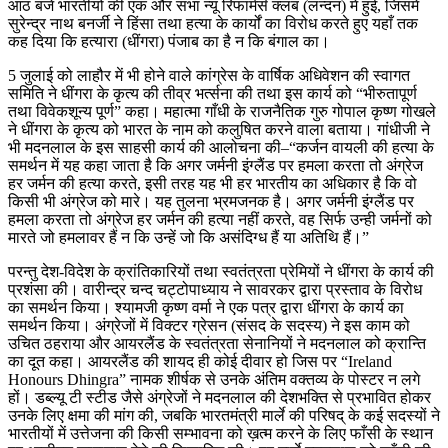
आठ बजे भारतीयों की एक और सभा न्यू रिफार्मर्स क्लब (लन्दन) में हुई, जिसमें
सुरेन्द्र नाथ बनर्जी ने हिंसा तथा हत्या के कार्यों का विरोध करते हुए यहाँ तक
कह दिया कि हत्यारा (धींगरा) पंजाब का है न कि बंगाल का।
5 जुलाई को लाहौर में भी होने वाले कांग्रेस के वार्षिक अधिवेशन की स्वागत
समिति ने धींगरा के कृत्य की तीव्र भर्त्सना की तथा इस कार्य को “भीरुतापूर्ण
तथा विवेकशून्य पूर्ण” कहा। महात्मा गाँधी के राजनैतिक गुरु गोपाल कृष्ण गोखले
ने धींगरा के कृत्य को भारत के नाम को कलुषित करने वाला बताया। गांधीजी ने
भी मदनलाल के इस साहसी कार्य की आलोचना की–“कर्जन वायली की हत्या के
समर्थन में यह कहा जाता है कि अगर जर्मनी इंग्लैंड पर हमला करता तो अंग्रेज
हर जर्मन की हत्या करते, इसी तरह यह भी हर भारतीय का अधिकार है कि वो
किसी भी अंग्रेज को मारे। यह तुलना भ्रमजनक है। अगर जर्मनी इंग्लैंड पर
हमला करता तो अंग्रेज हर जर्मन की हत्या नहीं करते, वह सिर्फ उन्ही जर्मनों को
मारते जो हमलावर हैं न कि उन्हें जो कि असंदिग्ध हैं या अतिथि हैं।”
परन्तु देश-विदेश के क्रांतिकारियों तथा स्वतंत्रता प्रेमियों ने धींगरा के कार्य की
प्रशंसा की। वारीन्द्र चन्द चट्टोपाध्याय ने सावरकर द्वारा प्रस्ताव के विरोध
का समर्थन किया। श्यामजी कृष्ण वर्मा ने एक पत्र द्वारा धींगरा के कार्य का
समर्थन किया। अंग्रेजों में विक्टर ग्रेसन (संसद के सदस्य) ने इस काम को
उचित ठहराया और आयरलैंड के स्वतंत्रता सेनानियों ने मदनलाल को क्रान्ति
का दूत कहा। आयरलैंड की शायद ही कोई दीवार हो जिस पर “Ireland
Honours Dhingra” नामक शीर्षक से उनके अंतिम वक्तव्य के पोस्टर न लगे
हों। डब्ल्यू टी स्टीड जैसे अंग्रेजों ने मदनलाल की देशभक्ति से प्रभावित होकर
उनके लिए क्षमा की मांग की, जबकि भारतमंत्री मार्ले की परिषद् के कई सदस्यों ने
भारतीयों में उत्तेजना की किसी सम्भावना को ख़त्म करने के लिए फाँसी के स्थान