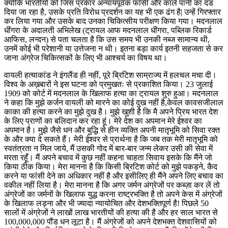
क्योंकि भारतीयों को जिस प्रकार अन्यायपूर्वक फाँसी और काले पानी का दंड
दिया जा रहा है, उसके प्रति विरोध प्रदर्शन का यह भी एक ढंग है| उन्हें गिरफ्तार
कर लिया गया और उसके बाद उनका चिकित्सीय परीक्षण किया गया। मदनलाल
धींगरा के अदालती अभिलेख (ट्रायल आफ मदनलाल धींगरा, पब्लिक रिकार्ड
आफिस, लन्दन) से पता चलता है कि उस समय भी उनकी नब्ज सामान्य थी,
उनमें कोई भी परेशानी या उत्तेजना न थी। इतना बड़ा कार्य इतनी सहजता से कर
जाना अंग्रेज चिकित्सकों के लिए भी आश्चर्य का विषय था।
वायली हत्याकांड ने इंगलैंड ही नहीं, पूरे ब्रिटिश साम्राज्य में हलचल मचा दी।
विश्व के अख़बारों ने इस घटना को प्रमुखतः से प्रकाशित किया। 23 जुलाई
1909 को कोर्ट में मदनलाल के खिलाफ हत्या का ट्रायल शुरु हुआ। मदनलाल
ने कहा कि मुझे कर्जन वायली को मारने का कोई दुख नहीं है,केवल कावसजीलाल
काका की हत्या करने का मुझे दुख है। मुझे खुशी है कि मै अपने प्रिय भारत देश
के लिए प्राणों का बलिदान कर रहा हूं। मेरे देश का अपमान मेरे ईश्वर का
अपमान है। मुझे जैसे धन और बुद्धि से हीन व्यक्ति अपनी मातृभूमि को सिवा रक्त
के और क्या दे सकते हैं। मेरी ईश्वर से प्रार्थना है कि जब तक मेरी मातृभूमि को
स्वतंत्रता न मिल जाये, मैं उसकी गोद में बार-बार जन्म लेकर उसी की सेवा में
मरता रहूँ। मैं अपने बचाव में कुछ नहीं कहना चाहता सिवाय इसके कि मैंने जो
किया ठीक किया। मेरा मानना है कि किसी ब्रिटिश कोर्ट को मुझे पकड़ने, कैद
करने या फांसी देने का अधिकार नहीं है और इसीलिए ही मैंने अपने लिए बचाव का
वकील नहीं लिया है। मेरा मानना है कि अगर जर्मन अंग्रेजों पर कब्ज़ा कर लें तो
अंग्रेजों का जर्मनों के खिलाफ युद्ध करना राष्ट्रभक्ति है तो अपने केस में अंग्रेजों
के खिलाफ लड़ना और भी ज्यादा न्यायोचित और देशभक्तिपूर्ण है! पिछले 50
सालों में अंग्रेजों ने लाखों लाख भारतीयों की हत्या की है और हर साल भारत से
100,000,000 पौंड धन लूटा है। मैं अंग्रेजों को अपने देशभक्त देशवासियों को