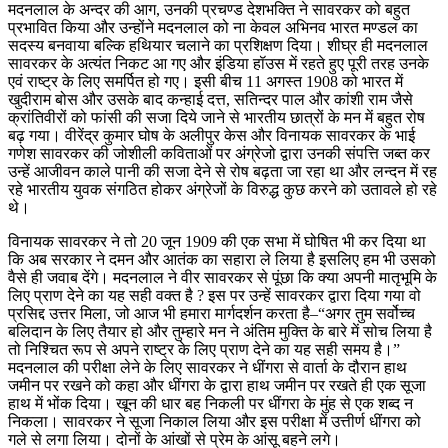
मदनलाल के अन्दर की आग, उनकी प्रचण्ड देशभक्ति ने सावरकर को बहुत
प्रभावित किया और उन्होंने मदनलाल को ना केवल अभिनव भारत मण्डल का
सदस्य बनवाया बल्कि हथियार चलाने का प्रशिक्षण दिया। शीघ्र ही मदनलाल
सावरकर के अत्यंत निकट आ गए और इंडिया हॉउस में रहते हुए पूरी तरह उनके
एवं राष्ट्र के लिए समर्पित हो गए। इसी बीच 11 अगस्त 1908 को भारत में
खुदीराम बोस और उसके बाद कन्हाई दत्त, सतिन्दर पाल और कांशी राम जैसे
क्रांतिवीरों को फांसी की सजा दिये जाने से भारतीय छात्रों के मन में बहुत रोष
बढ़ गया। वीरेंद्र कुमार घोष के अलीपुर केस और विनायक सावरकर के भाई
गणेश सावरकर की जोशीली कविताओं पर अंग्रेजो द्वारा उनकी संपत्ति जब्त कर
उन्हें आजीवन काले पानी की सजा देने से रोष बढ़ता जा रहा था और लन्दन में रह
रहे भारतीय युवक संगठित होकर अंग्रेजों के विरुद्ध कुछ करने को उतावले हो रहे
थे।
विनायक सावरकर ने तो 20 जून 1909 की एक सभा में घोषित भी कर दिया था
कि अब सरकार ने दमन और आतंक का सहारा ले लिया है इसलिए हम भी उसको
वैसे ही जवाब देंगे। मदनलाल ने वीर सावरकर से पूंछा कि क्या अपनी मातृभूमि के
लिए प्राण देने का यह सही वक्त है ? इस पर उन्हें सावरकर द्वारा दिया गया वो
प्रसिद्द उत्तर मिला, जो आज भी हमारा मार्गदर्शन करता है–“अगर तुम सर्वोच्च
बलिदान के लिए तैयार हो और तुम्हारे मन ने अंतिम मुक्ति के बारे में सोच लिया है
तो निश्चित रूप से अपने राष्ट्र के लिए प्राण देने का यह सही समय है।”
मदनलाल की परीक्षा लेने के लिए सावरकर ने धींगरा से वार्ता के दौरान हाथ
जमीन पर रखने को कहा और धींगरा के द्वारा हाथ जमीन पर रखते ही एक सूजा
हाथ में भोंक दिया। खून की धार बह निकली पर धींगरा के मुंह से एक शब्द न
निकला। सावरकर ने सूजा निकाल लिया और इस परीक्षा में उत्तीर्ण धींगरा को
गले से लगा लिया। दोनों के आंखों से प्रेम के आंसू बहने लगे।