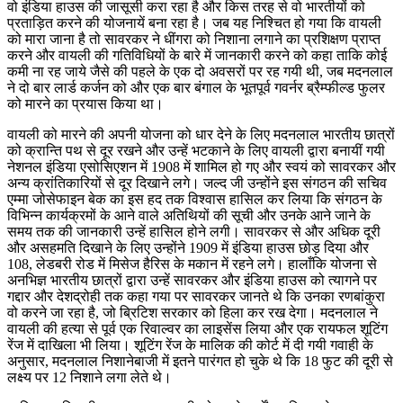
वो इंडिया हाउस की जासूसी करा रहा है और किस तरह से वो भारतीयों को
प्रताड़ित करने की योजनायें बना रहा है। जब यह निश्चित हो गया कि वायली
को मारा जाना है तो सावरकर ने धींगरा को निशाना लगाने का प्रशिक्षण प्राप्त
करने और वायली की गतिविधियों के बारे में जानकारी करने को कहा ताकि कोई
कमी ना रह जाये जैसे की पहले के एक दो अवसरों पर रह गयी थी, जब मदनलाल
ने दो बार लार्ड कर्जन को और एक बार बंगाल के भूतपूर्व गवर्नर ब्रैम्फील्ड फुलर
को मारने का प्रयास किया था।
वायली को मारने की अपनी योजना को धार देने के लिए मदनलाल भारतीय छात्रों
को क्रान्ति पथ से दूर रखने और उन्हें भटकाने के लिए वायली द्वारा बनायीं गयी
नेशनल इंडिया एसोसिएशन में 1908 में शामिल हो गए और स्वयं को सावरकर और
अन्य क्रांतिकारियों से दूर दिखाने लगे। जल्द जी उन्होंने इस संगठन की सचिव
एम्मा जोसेफाइन बेक का इस हद तक विश्वास हासिल कर लिया कि संगठन के
विभिन्न कार्यक्रमों के आने वाले अतिथियों की सूची और उनके आने जाने के
समय तक की जानकारी उन्हें हासिल होने लगी। सावरकर से और अधिक दूरी
और असहमति दिखाने के लिए उन्होंने 1909 में इंडिया हाउस छोड़ दिया और
108, लेडबरी रोड में मिसेज हैरिस के मकान में रहने लगे। हालाँकि योजना से
अनभिज्ञ भारतीय छात्रों द्वारा उन्हें सावरकर और इंडिया हाउस को त्यागने पर
गद्दार और देशद्रोही तक कहा गया पर सावरकर जानते थे कि उनका रणबांकुरा
वो करने जा रहा है, जो ब्रिटिश सरकार को हिला कर रख देगा। मदनलाल ने
वायली की हत्या से पूर्व एक रिवाल्वर का लाइसेंस लिया और एक रायफल शूटिंग
रेंज में दाखिला भी लिया। शूटिंग रेंज के मालिक की कोर्ट में दी गयी गवाही के
अनुसार, मदनलाल निशानेबाजी में इतने पारंगत हो चुके थे कि 18 फुट की दूरी से
लक्ष्य पर 12 निशाने लगा लेते थे।