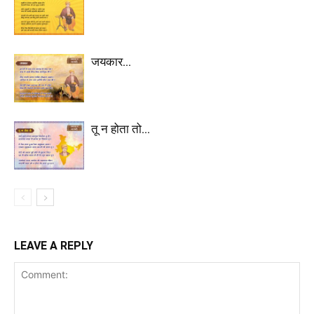
जयकार…
तू न होता तो…
LEAVE A REPLY