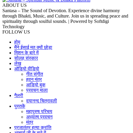
ABOUT US
Santasa – The Sound of Devotion. Experience divine harmony
through Bhakti, Music, and Culture. Join us in spreading peace and
spirituality through soulful sounds. | Powered by Softdigi
Technology
FOLLOW US
होम
मैंने ईसाई मत क्यों छोड़ा
मिशन के बारे में
सोलह संस्कार
लेख
ऑडियो वीडियो
गीत संगीत
हवन मंत्र
आडियो बुक
प्रवचन माला
गैलरी
दयानन्द चित्रावली
पुस्तकें
महापुरुष परिचय
अध्यात्म प्रवचन
मंत्र
प्रजातंत्र हत्या क्रांति
आचार्य जी के बारे में