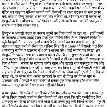
कराने के लिए उसने हिन्दुओं को अनेक प्रकार के कष्ट दिये। वह सम्पूर्ण भारत
को इस्लाम का अनुयायी बनाना चाहता था। उसके आदेशों पर अनेकों स्थानों पर
मंदिरों को तोडकर मस्जिदें बनायी गयीं, हिन्दुओं पर नाना प्रकार के कर लगाये
गये, कोई भी हिन्दू शस्त्र धारण नहीं कर सकता था, घोडे पर सवारी करना भी
हिन्दुओं के लिए वर्जित था। औरंगजेब भारतीय संस्कृति तथा धर्म को जड़मूल से
समाप्त कर देना चाहता था।
हिन्दुओं में आपसी कलह के कारण जुल्मों का विरोध नहीं हो रहा था। इन्हीं जुल्मों
के खिलाफ आवाज उठाई दशम पिता गुरू गोबिन्द सिंह जी ने, जिन्होंने निर्बल हो
चुके हिन्दुओं में नया उत्साह और जागृति पैदा करने का मन बना लिया। इसी
उद्देश्य को पूरा करने के लिए गुरू गोबिन्द सिंह जी ने 1699 को बैसाखी वाले दिन
आनन्दपुर साहिब में खालसा पंथ की स्थापना की। कई स्थानों पर सिखों और
हिन्दुओं ने खालसा पंथ की स्थापना का विरोध किया। मुगल शासकों के साथ
साथ कट्टर हिन्दुओं और उच्च जाति के लोगों ने भी खालसा पंथ की स्थापना का
विरोध किया। सरहंद के सूबेदार वजीर खान और पहाड़ी राजे एकजुट हो गए और
1704 में गुरू गोबिन्द सिंह जी पर आक्रमण कर दिया। मुगलों ने पहाडी नरेशों की
सहायता से आनंदपुर के किले को चारों ओर से घेर लिया जहाँ गुरु गोविन्दसिंह जी
मौजूद थे, पर मुगल सेना अनेक प्रयत्नों के बाद भी किले पर विजय पाने में
असफल रही। सिखों ने बड़ी दलेरी से इनका मुकाबला किया और सात महीने
तक आनन्दपुर के किले पर कब्जा नहीं होने दिया।
हताश होकर औरंगजेब ने गुरुजी को संदेश भेजा और कुरान की कसम खाकर गुरू
जी से किला खाली करने के लिए विनती की और कहा कि यदि गुरुगोविन्द सिंह
आनंदपुर का किला छोडकर चले जाते हैं तो उनसे युद्ध नहीं किया जायेगा। गुरुजी
को औरंगजेब के कथन पर विश्वास नहीं था, पर फिर भी सिखों से सलाह कर गुरु