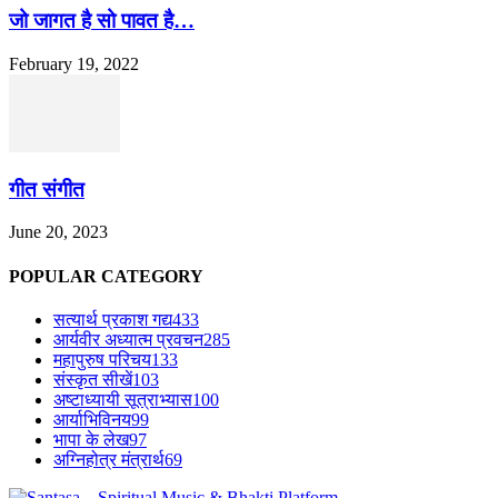
जो जागत है सो पावत है…
February 19, 2022
गीत संगीत
June 20, 2023
POPULAR CATEGORY
सत्यार्थ प्रकाश गद्य
433
आर्यवीर अध्यात्म प्रवचन
285
महापुरुष परिचय
133
संस्कृत सीखें
103
अष्टाध्यायी सूत्राभ्यास
100
आर्याभिविनय
99
भापा के लेख
97
अग्निहोत्र मंत्रार्थ
69