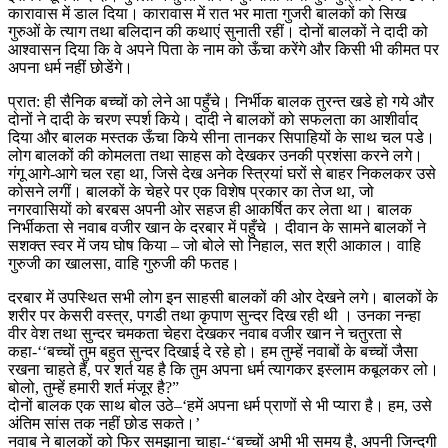
कारावास में डाल दिया। कारावास में रात भर माता गुजरी बालकों को सिख
गुरुओं के त्याग तथा बलिदान की कथाएं सुनाती रहीं। दोनों बालकों ने दादी को
आश्वासन दिया कि वे अपने पिता के नाम को ऊँचा करेंगे और किसी भी कीमत पर
अपना धर्म नहीं छोडेंगे।
प्रात: ही सैनिक बच्चों को लेने आ पहुँचे। निर्भीक बालक तुरन्त खडे हो गये और
दोनों ने दादी के चरण स्पर्श किये। दादी ने बालकों को सफलता का आशीर्वाद
दिया और बालक मस्तक ऊँचा किये सीना तानकर सिपाहियों के साथ चल पडे।
लोग बालकों की कोमलता तथा साहस को देखकर उनकी प्रशंसा करने लगे।
गंगू आगे-आगे चल रहा था, जिसे देख अनेक स्त्रियां घरों से बाहर निकलकर उसे
कोसने लगीं। बालकों के चेहरे पर एक विशेष प्रकार का तेज था, जो
नगरवासियों को बरबस अपनी ओर सहज ही आकर्षित कर लेता था। बालक
निर्भीकता से नवाब वजीर खान के दरबार में पहुँचे । दीवान के सामने बालकों ने
सशक्त स्वर में जय घोष किया – जो बोले सो निहाल, सत श्री आकाल। वाहि
गुरुजी का खालसा, वाहि गुरुजी की फतह।
दरबार में उपस्थित सभी लोग इन साहसी बालकों की ओर देखने लगे। बालकों के
शरीर पर केसरी वस्त्र, पगडी तथा कृपाण सुन्दर दिख रही थी । उनका नन्हा
वीर वेश तथा सुन्दर चमकता चेहरा देखकर नवाब वजीर खान ने चतुरता से
कहा-‘‘बच्चों तुम बहुत सुन्दर दिखाई दे रहे हो। हम तुम्हें नवाबों के बच्चों जैसा
रखना चाहते हैं, पर शर्त यह है कि तुम अपना धर्म त्यागकर इस्लाम कबूलकर लो।
बोलो, तुम्हें हमारी शर्त मंजूर है?”
दोनों बालक एक साथ बोल उठे–‘हमें अपना धर्म प्राणों से भी प्यारा है। हम, उसे
अंतिम सांस तक नहीं छोड सकते।’
नवाब ने बालकों को फिर समझाना चाहा-‘‘बच्चों अभी भी समय है, अपनी जिन्दगी