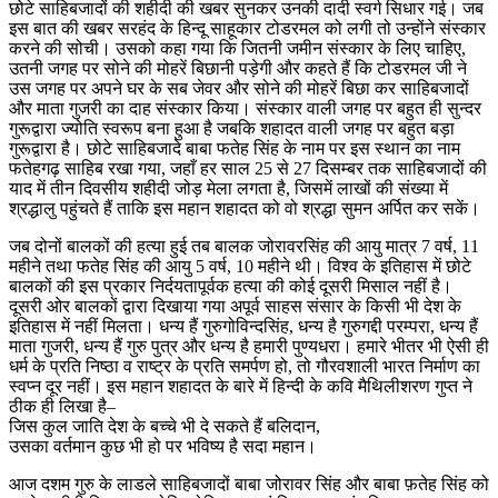
छोटे साहिबजादों की शहीदी की खबर सुनकर उनकी दादी स्वर्ग सिधार गई। जब
इस बात की खबर सरहंद के हिन्दू साहूकार टोडरमल को लगी तो उन्होंने संस्कार
करने की सोची। उसको कहा गया कि जितनी जमीन संस्कार के लिए चाहिए,
उतनी जगह पर सोने की मोहरें बिछानी पड़ेगी और कहते हैं कि टोडरमल जी ने
उस जगह पर अपने घर के सब जेवर और सोने की मोहरें बिछा कर साहिबजादों
और माता गुजरी का दाह संस्कार किया। संस्कार वाली जगह पर बहुत ही सुन्दर
गुरूद्वारा ज्योति स्वरूप बना हुआ है जबकि शहादत वाली जगह पर बहुत बड़ा
गुरूद्वारा है। छोटे साहिबजादे बाबा फतेह सिंह के नाम पर इस स्थान का नाम
फतेहगढ़ साहिब रखा गया, जहाँ हर साल 25 से 27 दिसम्बर तक साहिबजादों की
याद में तीन दिवसीय शहीदी जोड़ मेला लगता है, जिसमें लाखों की संख्या में
श्रद्धालु पहुंचते हैं ताकि इस महान शहादत को वो श्रद्धा सुमन अर्पित कर सकें।
जब दोनों बालकों की हत्या हुई तब बालक जोरावरसिंह की आयु मात्र 7 वर्ष, 11
महीने तथा फतेह सिंह की आयु 5 वर्ष, 10 महीने थी। विश्व के इतिहास में छोटे
बालकों की इस प्रकार निर्दयतापूर्वक हत्या की कोई दूसरी मिसाल नहीं है।
दूसरी ओर बालकों द्वारा दिखाया गया अपूर्व साहस संसार के किसी भी देश के
इतिहास में नहीं मिलता। धन्य हैं गुरुगोविन्दसिंह, धन्य है गुरुगद्दी परम्परा, धन्य हैं
माता गुजरी, धन्य हैं गुरु पुत्र और धन्य है हमारी पुण्यधरा। हमारे भीतर भी ऐसी ही
धर्म के प्रति निष्ठा व राष्ट्र के प्रति समर्पण हो, तो गौरवशाली भारत निर्माण का
स्वप्न दूर नहीं। इस महान शहादत के बारे में हिन्दी के कवि मैथिलीशरण गुप्त ने
ठीक ही लिखा है–
जिस कुल जाति देश के बच्चे भी दे सकते हैं बलिदान,
उसका वर्तमान कुछ भी हो पर भविष्य है सदा महान।
आज दशम गुरु के लाडले साहिबजादों बाबा जोरावर सिंह और बाबा फ़तेह सिंह को