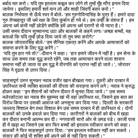
बर्बाद मत करो। यदि तुम इस्लाम कबूल कर लोगे तो तुम्हें मुँह माँगा इनाम दिया
जायेगा। इसलिए हमारी शर्त मान लो और शाही जिंदगी बसर करो।”
बालक निर्भयता से ऊँचे स्वर में बोले- ‘हम गुरुगोविन्दसिंह के पुत्र हैं। हमारे दादा
गुरु तेगबहादुर जी धर्म रक्षा के लिए कुर्बान हो गये थे। हम उन्हीं के वंशज हैं । हम
अपना धर्म कभी नहीं छोडेंगे क्योंकि हमें अपना धर्म प्राणों से भी प्यारा है।’
उसी समय दीवान सुच्चानन्द उठा और बालकों से कहने लगा-‘अच्छा बच्चों, यह
बताओ कि यदि तुम्हें छोड दिया जाये तो तुम क्या करोगे?’
बालक जोरावरसिंह बोले-‘‘हम सैनिक एकत्र करेंगे और आपके अत्याचारों को
समाप्त करने के लिए युद्ध करेंगे।”
‘यदि तुम हार गये तो?’–दीवान ने कहा। ‘हार हमारे जीवन में नहीं है। हम सेना के
साथ उस समय तक युद्ध करते रहेंगे, जब तक अत्याचार करने वाला शासन
समाप्त नहीं हो जाता या हम युद्ध में वीरगति को प्राप्त नहीं हो जाते।’, जोरावर
सिंह ने दृढता से उत्तर दिया।
साहसपूर्ण उत्तर सुनकर नवाब वजीर खान बौखला गया। दूसरी ओर दरबार में
उपस्थित सभी व्यक्ति बालकों की वीरता की सराहना करने लगे। नवाब ने क्रुद्ध
होकर कहा ‘‘इन शैतानों को फौरन दीवार में चुनवा दिया जाये।” उस समय
मलेरकोटला का नवाब शेर मुहम्मद खां भी वहां उपस्थित था, जिसने इस बात का
विरोध किया पर उसकी आवाज को अनसुना कर दिया गया। दिल्ली के सरकारी
जल्लाद शिशाल बेग तथा विशाल बेग उस समय दरबार में ही उपस्थित थे। दोनों
बालकों को उनके हवाले कर दिया गया। कारीगरों ने बालकों को बीच में खडा
कर दीवार बनानी आरम्भ कर दी। नगरवासी चारों ओर से उमड पडे। काजी पास
ही में खड़ा था जिसने एक बार फिर बच्चों को इस्लाम स्वीकार करने को कहा।
बालकों ने फिर साहसपूर्ण उत्तर दिया–‘‘हम इस्लाम स्वीकार नहीं कर सकते ।
संसार की कोई भी शक्ति हमें अपने धर्म से नहीं डिगा सकती।”