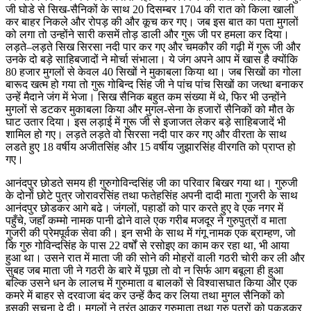
जी घोडे से सिख-सैनिकों के साथ 20 दिसम्बर 1704 की रात को किला खाली
कर बाहर निकले और रोपड़ की और कूच कर गए। जब इस बात का पता मुगलों
को लगा तो उन्होंने सारी कसमें तोड़ डाली और गुरू जी पर हमला कर दिया।
लड़ते–लड़ते सिख सिरसा नदी पार कर गए और चमकौर की गढ़ी में गुरू जी और
उनके दो बड़े साहिबजादों ने मोर्चा संभाला। ये जंग अपने आप में खास है क्योंकि
80 हजार मुगलों से केवल 40 सिखों ने मुकाबला किया था। जब सिखों का गोला
बारूद खत्म हो गया तो गुरू गोबिन्द सिंह जी ने पांच पांच सिखों का जत्था बनाकर
उन्हें मैदाने जंग में भेजा। सिख सैनिक बहुत कम संख्या में थे, फिर भी उन्होंने
मुगलों से डटकर मुकाबला किया और मुगल-सेना के हजारों सैनिकों को मौत के
घाट उतार दिया। इस लड़ाई में गुरू जी से इजाजत लेकर बड़े साहिबजादें भी
शामिल हो गए। लड़ते लड़ते वो सिरसा नदी पार कर गए और वीरता के साथ
लडते हुए 18 वर्षीय अजीतसिंह और 15 वर्षीय जुझारसिंह वीरगति को प्राप्त हो
गए।
आनंदपुर छोडते समय ही गुरुगोविन्दसिंह जी का परिवार बिखर गया था। गुरुजी
के दोनों छोटे पुत्र जोरावरसिंह तथा फतेहसिंह अपनी दादी माता गुजरी के साथ
आनंदपुर छोडकर आगे बढे। जंगलों, पहाडों को पार करते हुए वे एक नगर में
पहुँचे, जहाँ कम्मो नामक पानी ढोने वाले एक गरीब मजदूर ने गुरुपुत्रों व माता
गुजरी की प्रेमपूर्वक सेवा की। इन सभी के साथ में गंगू नामक एक ब्राम्हण, जो
कि गुरु गोविन्दसिंह के पास 22 वर्षों से रसोइए का काम कर रहा था, भी आया
हुआ था। उसने रात में माता जी की सोने की मोहरों वाली गठरी चोरी कर ली और
सुबह जब माता जी ने गठरी के बारे में पूछा तो वो न सिर्फ आग बबूला ही हुआ
बल्कि उसने धन के लालच में गुरुमाता व बालकों से विश्वासघात किया और एक
कमरे में बाहर से दरवाजा बंद कर उन्हें कैद कर लिया तथा मुगल सैनिकों को
इसकी सूचना दे दी। मुगलों ने तुरंत आकर गुरुमाता तथा गुरु पुत्रों को पकडकर