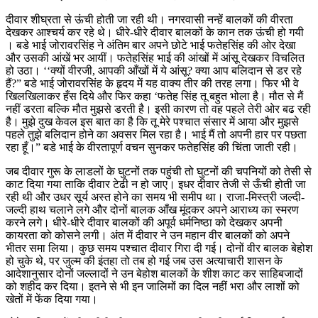
दीवार शीघ्रता से ऊंची होती जा रही थी। नगरवासी नन्हें बालकों की वीरता
देखकर आश्चर्य कर रहे थे। धीरे-धीरे दीवार बालकों के कान तक ऊंची हो गयी
। बडे भाई जोरावरसिंह ने अंतिम बार अपने छोटे भाई फतेहसिंह की ओर देखा
और उसकी आंखें भर आयीं। फतेहसिंह भाई की आंखों में आंसू देखकर विचलित
हो उठा। ‘‘क्यों वीरजी, आपकी आँखों में ये आंसू? क्या आप बलिदान से डर रहे
हैं?” बडे भाई जोरावरसिंह के हृदय में यह वाक्य तीर की तरह लगा। फिर भी वे
खिलखिलाकर हँस दिये और फिर कहा ‘फतेह सिंह तू बहुत भोला है। मौत से मैं
नहीं डरता बल्कि मौत मुझसे डरती है। इसी कारण तो वह पहले तेरी ओर बढ रही
है। मुझे दुख केवल इस बात का है कि तू मेरे पश्चात संसार में आया और मुझसे
पहले तुझे बलिदान होने का अवसर मिल रहा है। भाई मैं तो अपनी हार पर पछता
रहा हूँ।” बडे भाई के वीरतापूर्ण वचन सुनकर फतेहसिंह की चिंता जाती रही।
जब दीवार गुरू के लाडलों के घुटनों तक पहुंची तो घुटनों की चपनियों को तेसी से
काट दिया गया ताकि दीवार टेढी न हो जाए। इधर दीवार तेजी से ऊँची होती जा
रही थी और उधर सूर्य अस्त होने का समय भी समीप था। राजा-मिस्त्री जल्दी-
जल्दी हाथ चलाने लगे और दोनों बालक आँख मूंदकर अपने आराध्य का स्मरण
करने लगे। धीरे-धीरे दीवार बालकों की अपूर्व धर्मनिष्ठा को देखकर अपनी
कायरता को कोसने लगी। अंत में दीवार ने उन महान वीर बालकों को अपने
भीतर समा लिया। कुछ समय पश्चात दीवार गिरा दी गई। दोनों वीर बालक बेहोश
हो चुके थे, पर जुल्म की इंतहा तो तब हो गई जब उस अत्याचारी शासन के
आदेशानुसार दोनों जल्लादों ने उन बेहोश बालकों के शीश काट कर साहिबजादों
को शहीद कर दिया। इतने से भी इन जालिमों का दिल नहीं भरा और लाशों को
खेतों में फेंक दिया गया।