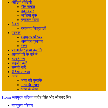
ऑडियो वीडियो
गीत संगीत
हवन मंत्र
आडियो बुक
प्रवचन माला
गैलरी
दयानन्द चित्रावली
पुस्तकें
महापुरुष परिचय
अध्यात्म प्रवचन
मंत्र
प्रजातंत्र हत्या क्रांति
आचार्य जी के बारे में
ट्रस्टीगण
सहयोग करें
सम्पर्क करें
रेडियो सांतसा
अन्य
भापा की पुस्तकें
भापा के भजन
भापा के लेख
Home
महापुरुष परिचय
फतेह सिंह और जोरावर सिंह
महापुरुष परिचय