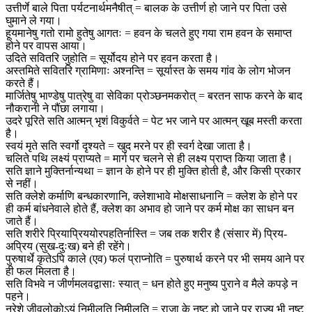
उत्तीर्णे बाले पिता पर्यटनार्थमनैषीत् = बालक के उत्तीर्ण हो जाने पर पिता उसे
घुमाने ले गया।
हूयमानेषु गतो रामो हुतेषु आगतः = हवन के चलते हुए गया राम हवन के समाप्त
होने पर वापस आया।
उदिते सवितरि जुहोति = सूर्योदय होने पर हवन करता है।
अस्तमिते सवितरि ग्रामिणाः अश्नन्ति = सूर्यास्त के समय गांव के लोग भोजन
करते हैं।
मार्जितेषु भाण्डेषु पात्रेषु वा सेविका प्रोञ्छनमकरोत् = बरतन साफ करने के बाद
नौकरानी ने पौंछा लगाया।
उदरे पूरिते सति आत्मन् भृशं विकुर्वते = पेट भर जाने पर आत्मन् खूब मस्ती करता
है।
स्वयं मृते सति स्वर्गो दृश्यते = खुद मरने पर ही स्वर्ग देखा जाता है।
चलिते पथि लक्ष्यं प्राप्यते = मार्ग पर चलने से ही लक्ष्य प्राप्त किया जाता है।
सति ज्ञाने मुक्तिर्नान्यथा = ज्ञान के होने पर ही मुक्ति होती है, और किसी प्रकार
से नहीं।
सति क्लेशे कर्माणि बन्धकारणानि, क्लेशाभावे मोक्षसाधनानि = क्लेश के होने पर
ही कर्म बांधनेवाले होते हैं, क्लेश का अभाव हो जाने पर कर्म मोक्ष का साधन बन
जाते हैं।
सति शरीरे प्रियाप्रिययोरपहतिर्नास्ति = जब तक शरीर है (संसार में) प्रिय-
अप्रिय (सुख-दुःख) बने ही रहेंगे।
पुरुषार्थे कृतेऽपि काले (एव) फलं प्राप्नोति = पुरुषार्थ करने पर भी समय आने पर
ही फल मिलता है।
सति विभवे न जीर्णमलवद्वासाः स्यात् = धन होते हुए मनुष्य पुराने व मैले कपड़े न
पहने।
नरेशे जीवलोकोऽयं निमीलति निमीलति = राजा के नष्ट हो जाने पर राज्य भी नष्ट