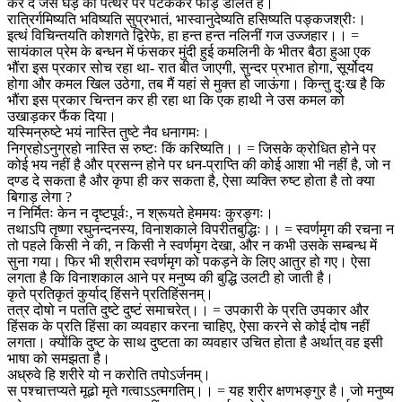
कर दे जैसे घड़े को पत्थर पर पटककर फोड़ डालते हैं।
रात्रिर्गमिष्यति भविष्यति सुप्रभातं, भास्वानुदेष्यति हसिष्यति पङ्कजश्रीः।
इत्थं विचिन्तयति कोशगते द्विरेफे, हा हन्त हन्त नलिनीं गज उज्जहार।। =
सायंकाल प्रेम के बन्धन में फंसकर मुंदी हुई कमलिनी के भीतर बैठा हुआ एक
भौंरा इस प्रकार सोच रहा था- रात बीत जाएगी, सुन्दर प्रभात होगा, सूर्योदय
होगा और कमल खिल उठेगा, तब मैं यहां से मुक्त हो जाऊंगा। किन्तु दुःख है कि
भौंरा इस प्रकार चिन्तन कर ही रहा था कि एक हाथी ने उस कमल को
उखाड़कर फैंक दिया।
यस्मिन्रुष्टे भयं नास्ति तुष्टे नैव धनागमः।
निग्रहोऽनुग्रहो नास्ति स रुष्टः किं करिष्यति।। = जिसके क्रोधित होने पर
कोई भय नहीं है और प्रसन्न होने पर धन-प्राप्ति की कोई आशा भी नहीं है, जो न
दण्ड दे सकता है और कृपा ही कर सकता है, ऐसा व्यक्ति रुष्ट होता है तो क्या
बिगाड़ लेगा ?
न निर्मितः केन न दृष्टपूर्वः, न श्रूयते हेममयः कुरङ्गः।
तथाऽपि तृष्णा रघुनन्दनस्य, विनाशकाले विपरीतबुद्धिः।। = स्वर्णमृग की रचना न
तो पहले किसी ने की, न किसी ने स्वर्णमृग देखा, और न कभी उसके सम्बन्ध में
सुना गया। फिर भी श्रीराम स्वर्णमृग को पकड़ने के लिए आतुर हो गए। ऐसा
लगता है कि विनाशकाल आने पर मनुष्य की बुद्धि उलटी हो जाती है।
कृते प्रतिकृतं कुर्याद् हिंसने प्रतिहिंसनम्।
तत्र दोषो न पतति दुष्टे दुष्टं समाचरेत्।। = उपकारी के प्रति उपकार और
हिंसक के प्रति हिंसा का व्यवहार करना चाहिए, ऐसा करने से कोई दोष नहीं
लगता। क्योंकि दुष्ट के साथ दुष्टता का व्यवहार उचित होता है अर्थात् वह इसी
भाषा को समझता है।
अध्रुवे हि शरीरे यो न करोति तपोऽर्जनम्।
स पश्चात्तप्यते मूढो मृते गत्वाऽऽत्मगतिम्।। = यह शरीर क्षणभङ्गुर है। जो मनुष्य