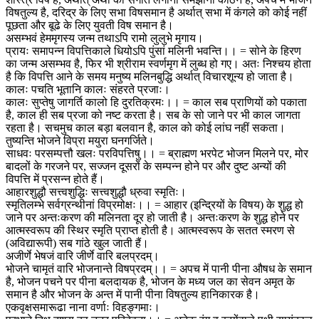
विषतुल्य है, दरिद्र के लिए सभा विषसमान है अर्थात् सभा में कंगले को कोई नहीं
पूछता और बूढे के लिए युवती विष समान है।
असम्भवं हेममृगस्य जन्म तथाऽपि रामो लुलुभे मृगाय।
प्रायः समापन्न विपत्तिकाले धियोऽपि पुंसां मलिनी भवन्ति।। = सोने के हिरण
का जन्म असम्भव है, फिर भी श्रीराम स्वर्णमृग में लुब्ध हो गए। अतः निश्चय होता
है कि विपत्ति आने के समय मनुष्य मलिनबुद्धि अर्थात् विचारशून्य हो जाता है।
कालः पचति भूतानि कालः संहरते प्रजाः।
कालः सुप्तेषु जागर्ति कालो हि दुरतिक्रमः।। = काल सब प्राणियों को पकाता
है, काल ही सब प्रजा को नष्ट करता है। सब के सो जाने पर भी काल जागता
रहता है। सचमुच काल बड़ा बलवान है, काल को कोई लांघ नहीं सकता।
तुष्यन्ति भोजने विप्रा मयुरा घनगर्जिते।
साधवः परसम्पत्तौ खलः परविपत्तिषु।। = ब्राह्मण भरपेट भोजन मिलने पर, मोर
बादलों के गरजने पर, सज्जन दूसरों के सम्पन्न होने पर और दुष्ट अन्यों की
विपत्ति में प्रसन्न होते हैं।
आहारशुद्धौ सत्त्वशुद्धिः सत्त्वशुद्धौ ध्रुवा स्मृतिः।
स्मृतिलम्भे सर्वग्रन्थीनां विप्रमोक्षः।। = आहार (इन्द्रियों के विषय) के शुद्ध हो
जाने पर अन्तःकरण की मलिनता दूर हो जाती है। अन्तःकरण के शुद्ध होने पर
आत्मस्वरूप की स्थिर स्मृति प्राप्त होती है। आत्मस्वरूप के सतत स्मरण से
(अविद्यारूपी) सब गांठे खुल जाती हैं।
अजीर्णे भेषजं वारि जीर्णे वारि बलप्रदम्।
भोजने चामृतं वारि भोजनान्ते विषप्रदम्।। = अपच में पानी पीना औषध के समान
है, भोजन पचने पर पीना बलदायक है, भोजन के मध्य जल का सेवन अमृत के
समान है और भोजन के अन्त में पानी पीना विषतुल्य हानिकारक है।
एकवृक्षसमारूढा नाना वर्णाः विहङ्गमाः।