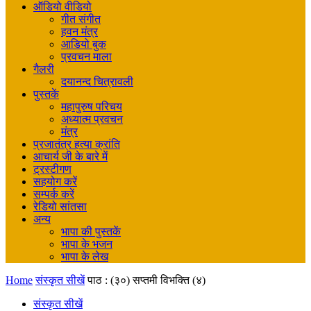
ऑडियो वीडियो
गीत संगीत
हवन मंत्र
आडियो बुक
प्रवचन माला
गैलरी
दयानन्द चित्रावली
पुस्तकें
महापुरुष परिचय
अध्यात्म प्रवचन
मंत्र
प्रजातंत्र हत्या क्रांति
आचार्य जी के बारे में
ट्रस्टीगण
सहयोग करें
सम्पर्क करें
रेडियो सांतसा
अन्य
भापा की पुस्तकें
भापा के भजन
भापा के लेख
Home
संस्कृत सीखें
पाठ : (३०) सप्तमी विभक्ति (४)
संस्कृत सीखें