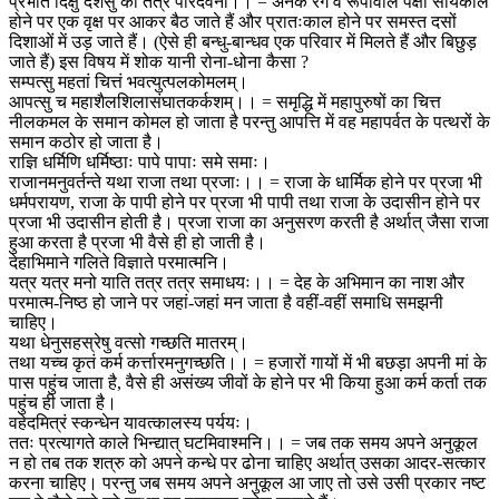
प्रभाते दिक्षु दशसु का तत्र परिदेवना।। = अनेक रंग व रूपोंवाले पक्षी सायंकाल
होने पर एक वृक्ष पर आकर बैठ जाते हैं और प्रातःकाल होने पर समस्त दसों
दिशाओं में उड़ जाते हैं। (ऐसे ही बन्धु-बान्धव एक परिवार में मिलते हैं और बिछुड़
जाते हैं) इस विषय में शोक यानी रोना-धोना कैसा ?
सम्पत्सु महतां चित्तं भवत्युत्पलकोमलम्।
आपत्सु च महाशैलशिलासंघातकर्कशम्।। = समृद्धि में महापुरुषों का चित्त
नीलकमल के समान कोमल हो जाता है परन्तु आपत्ति में वह महापर्वत के पत्थरों के
समान कठोर हो जाता है।
राज्ञि धर्मिणि धर्मिष्ठाः पापे पापाः समे समाः।
राजानमनुवर्तन्ते यथा राजा तथा प्रजाः।। = राजा के धार्मिक होने पर प्रजा भी
धर्मपरायण, राजा के पापी होने पर प्रजा भी पापी तथा राजा के उदासीन होने पर
प्रजा भी उदासीन होती है। प्रजा राजा का अनुसरण करती है अर्थात् जैसा राजा
हुआ करता है प्रजा भी वैसे ही हो जाती है।
देहाभिमाने गलिते विज्ञाते परमात्मनि।
यत्र यत्र मनो याति तत्र तत्र समाधयः।। = देह के अभिमान का नाश और
परमात्म-निष्ठ हो जाने पर जहां-जहां मन जाता है वहीं-वहीं समाधि समझनी
चाहिए।
यथा धेनुसहस्रेषु वत्सो गच्छति मातरम्।
तथा यच्च कृतं कर्म कर्त्तारमनुगच्छति।। = हजारों गायों में भी बछड़ा अपनी मां के
पास पहुंच जाता है, वैसे ही असंख्य जीवों के होने पर भी किया हुआ कर्म कर्ता तक
पहुंच ही जाता है।
वहेदमित्रं स्कन्धेन यावत्कालस्य पर्ययः।
ततः प्रत्यागते काले भिन्द्यात् घटमिवाश्मनि।। = जब तक समय अपने अनुकूल
न हो तब तक शत्रु को अपने कन्धे पर ढोना चाहिए अर्थात् उसका आदर-सत्कार
करना चाहिए। परन्तु जब समय अपने अनुकूल आ जाए तो उसे उसी प्रकार नष्ट