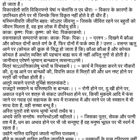
हो जाता है।
विकारहेतौ सति विक्रियन्ते येषां न चेतांसि त एव धीराः = विकार के कारणों के
उपस्थित होने पर भी जिनके चित्त विकृत नहीं होते वे ही धीर हैं।
यस्मिन्जीवति जीवन्ति बहवः सोऽत्र जीवन्तु = जिसके जीवित रहने पर बहुतों को
जीवन मिलता है, वह इस लोक में दीर्घायु होवे।
काकः कृष्णः पिकः कृष्णः को भेदः पिककाकयोः।
वसन्तकाले सम्प्राप्ते काकः काकः पिकः पिकः।। = प्रश्न :- दिखने में कौआ
और कोयल दोनों काले वर्ण के हैं, फिर दोनों में फर्क क्या है ? उत्तर :- वसन्त ऋतु
आने पर (कोयल की कूक से सिद्ध हो जाता है कि) कौआ कौआ है और कोयल
कोयल है अर्थात् व्यक्ति की पहचान बाह्य रूप से नहीं अपितु गुणों से होती है।
जानीयात् प्रेषणे भृत्यान् बान्धवान् व्यसनाऽऽगमे।
मित्रं चाऽऽपत्तिकालेषु भार्यां च विभवक्षये।। = कार्य में नियुक्त करने पर नौकरों
की, दुःख आने पर बान्धवों की, विपत्ति काल में मित्रों की और धन नष्ट होने पर
स्त्री की परीक्षा होती है।
आतुरे व्यसने प्राप्ते दुर्भिक्षे शत्रुसंकटे।
राजद्वारे स्मशाने च यस्तिष्ठति स बान्धवः।। = रोगी होने पर, दुःखी होने पर,
अकाल पड़ने पर शत्रु से संकट उपस्थित होने पर, किसी मुकदमे आदि में फंस
जाने पर गवाह एवं सहायक के रूप में राजसभा में और मरने पर जो स्मशान में भी
साथ देता है, वही सच्चा बन्धु है।
अस्ति पुत्रो वशे यस्य भृत्यो भार्या तथैव च।
अभावे सति सन्तोषः स्वर्गस्थोऽसौ महीतले।। = जिसका पुत्र, सेवक और पत्नी
वश में है, धन का अभाव होने पर भी जो सन्तुष्ट है वह मनुष्य भूतल पर भी स्वर्ग में
रहता है।
उद्योगे नास्ति दारिद्र्यं जपतो नास्ति पातकम्।
मौने च कलहो नास्ति नास्ति जागरिते भयम्।। = पुरुषार्थी के पास दरिद्रता नहीं