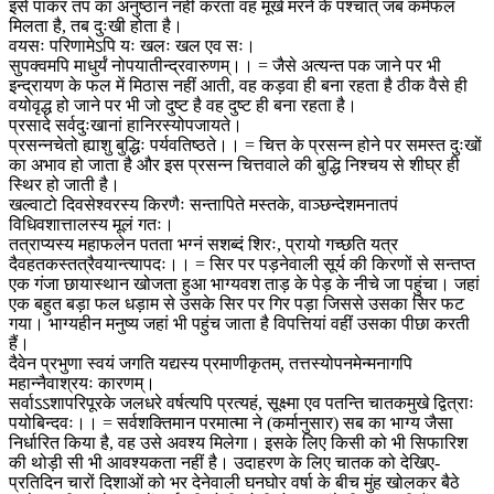
इसे पाकर तप का अनुष्ठान नहीं करता वह मूर्ख मरने के पश्चात् जब कर्मफल
मिलता है, तब दुःखी होता है।
वयसः परिणामेऽपि यः खलः खल एव सः।
सुपक्वमपि माधुर्यं नोपयातीन्द्रवारुणम्।। = जैसे अत्यन्त पक जाने पर भी
इन्द्रायण के फल में मिठास नहीं आती, वह कड़वा ही बना रहता है ठीक वैसे ही
वयोवृद्ध हो जाने पर भी जो दुष्ट है वह दुष्ट ही बना रहता है।
प्रसादे सर्वदुःखानां हानिरस्योपजायते।
प्रसन्नचेतो ह्याशु बुद्धिः पर्यवतिष्ठते।। = चित्त के प्रसन्न होने पर समस्त दुःखों
का अभाव हो जाता है और इस प्रसन्न चित्तवाले की बुद्धि निश्चय से शीघ्र ही
स्थिर हो जाती है।
खल्वाटो दिवसेश्वरस्य किरणैः सन्तापिते मस्तके, वाञ्छन्देशमनातपं
विधिवशात्तालस्य मूलं गतः।
तत्राप्यस्य महाफलेन पतता भग्नं सशब्दं शिरः, प्रायो गच्छति यत्र
दैवहतकस्तत्रैवयान्त्यापदः।। = सिर पर पड़नेवाली सूर्य की किरणों से सन्तप्त
एक गंजा छायास्थान खोजता हुआ भाग्यवश ताड़ के पेड़ के नीचे जा पहुंचा। जहां
एक बहुत बड़ा फल धड़ाम से उसके सिर पर गिर पड़ा जिससे उसका सिर फट
गया। भाग्यहीन मनुष्य जहां भी पहुंच जाता है विपत्तियां वहीं उसका पीछा करती
हैं।
दैवेन प्रभुणा स्वयं जगति यद्यस्य प्रमाणीकृतम्, तत्तस्योपनमेन्मनागपि
महान्नैवाश्रयः कारणम्।
सर्वाऽऽशापरिपूरके जलधरे वर्षत्यपि प्रत्यहं, सूक्ष्मा एव पतन्ति चातकमुखे द्वित्राः
पयोबिन्दवः।। = सर्वशक्तिमान परमात्मा ने (कर्मानुसार) सब का भाग्य जैसा
निर्धारित किया है, वह उसे अवश्य मिलेगा। इसके लिए किसी को भी सिफारिश
की थोड़ी सी भी आवश्यकता नहीं है। उदाहरण के लिए चातक को देखिए-
प्रतिदिन चारों दिशाओं को भर देनेवाली घनघोर वर्षा के बीच मुंह खोलकर बैठे