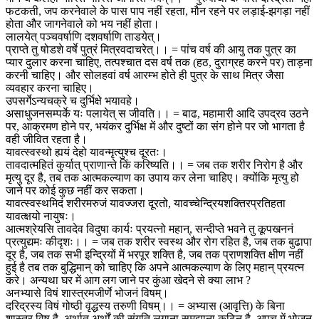
फटकती, जप करनेवाले के पास पाप नहीं रहता, मौन रहने पर लड़ाई-झगड़ा नहीं
होता और जागनेवाले को भय नहीं होता।
लालयेत् पञ्चवर्षाणि दशवर्षाणि ताडयेत्।
प्राप्ते तु षोडशे वर्षे पुत्रं मित्रवदाचरेत्।। = पांच वर्ष की आयु तक पुत्र का
प्यार दुलार करना चाहिए, तत्पश्चात दस वर्ष तक (हठ, दुराग्रह करने पर) ताड़ना
करनी चाहिए। और सोलहवां वर्ष आरम्भ होते ही पुत्र के साथ मित्र जैसा
व्यवहार करना चाहिए।
उपसर्गेऽन्यचक्रे च दुर्भिक्षे भयावहे।
असाधुजनसम्पर्के यः पलायेत् स जीवति।। = बाढ, महामारी आदि उपद्रव उठने
पर, आक्रमण होने पर, भयंकर दुर्भिक्ष में और दुष्टों का संग होने पर जो भागता है
वही जीवित रहता है।
यावत्स्वस्थो ह्ययं देहो यावन्मृत्युश्च दूरतः।
तावदात्महितं कुर्यात् प्राणान्ते किं करिष्यति।। = जब तक शरीर निरोग है और
मृत्यु दूर है, तब तक आत्मकल्याण का उपाय कर लेना चाहिए। क्योंकि मृत्यु हो
जाने पर कोई कुछ नहीं कर सकता।
यावत्स्वस्थमिदं शरीरमरुजं यावज्जरा दूरतो, यावच्चेन्द्रियशक्तिरप्रतिहता
यावत्क्षयो नायुषः।
आत्मश्रेयसि तावदेव विदुषा कार्यः प्रयत्नो महान्, सन्दीप्ते भवने तु कूपखननं
प्रत्युद्यमः कीदृशः।। = जब तक शरीर स्वस्थ और रोग रहित है, जब तक बुढापा
दूर है, जब तक सभी इन्द्रियों में भरपूर शक्ति है, जब तक प्राणशक्ति क्षीण नहीं
हुई है तब तक बुद्धिमान् को चाहिए कि अपने आत्मकल्याण के लिए महान् प्रयत्न
करे। अन्यथा घर में आग लग जाने पर कुंआ खेदने से क्या लाभ ?
अनभ्यासे विषं शास्त्रमजीर्णे भोजनं विषम्।
दरिद्रस्य विषं गोष्ठी वृद्धस्य तरुणी विषम्।। = अभ्यास (आवृत्ति) के बिना
शास्त्र विष है, अर्थात् अर्थों की संगति लगाना समझाना कठिन है, अपच में भोजन