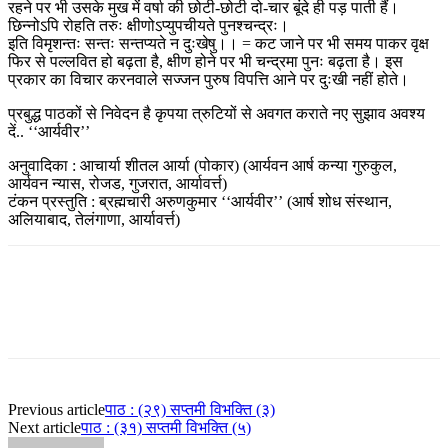
रहने पर भी उसके मुख में वर्षा की छोटी-छोटी दो-चार बूंदे ही पड़ पाती हैं।
छिन्नोऽपि रोहति तरुः क्षीणोऽप्युपचीयते पुनश्चन्द्रः।
इति विमृशन्तः सन्तः सन्तप्यते न दुःखेषु।। = कट जाने पर भी समय पाकर वृक्ष
फिर से पल्लवित हो बढ़ता है, क्षीण होने पर भी चन्द्रमा पुनः बढ़ता है। इस
प्रकार का विचार करनवाले सज्जन पुरुष विपत्ति आने पर दुःखी नहीं होते।
प्रबुद्ध पाठकों से निवेदन है कृपया त्रुटियों से अवगत कराते नए सुझाव अवश्य
दें.. ‘‘आर्यवीर’’
अनुवादिका : आचार्या शीतल आर्या (पोकार) (आर्यवन आर्ष कन्या गुरुकुल,
आर्यवन न्यास, रोजड, गुजरात, आर्यावर्त्त)
टंकन प्रस्तुति : ब्रह्मचारी अरुणकुमार ‘‘आर्यवीर’’ (आर्ष शोध संस्थान,
अलियाबाद, तेलंगाणा, आर्यावर्त्त)
Previous article
पाठ : (२९) सप्तमी विभक्ति (३)
Next article
पाठ : (३१) सप्तमी विभक्ति (५)