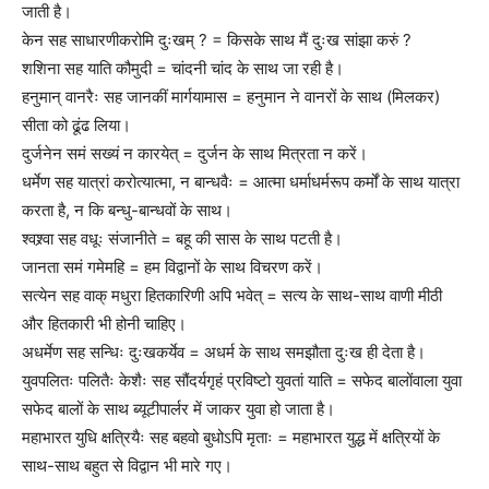
जाती है।
केन सह साधारणीकरोमि दुःखम् ? = किसके साथ मैं दुःख सांझा करुं ?
शशिना सह याति कौमुदी = चांदनी चांद के साथ जा रही है।
हनुमान् वानरैः सह जानकीं मार्गयामास = हनुमान ने वानरों के साथ (मिलकर)
सीता को ढूंढ लिया।
दुर्जनेन समं सख्यं न कारयेत् = दुर्जन के साथ मित्रता न करें।
धर्मेण सह यात्रां करोत्यात्मा, न बान्धवैः = आत्मा धर्माधर्मरूप कर्मों के साथ यात्रा
करता है, न कि बन्धु-बान्धवों के साथ।
श्वश्र्वा सह वधूः संजानीते = बहू की सास के साथ पटती है।
जानता समं गमेमहि = हम विद्वानों के साथ विचरण करें।
सत्येन सह वाक् मधुरा हितकारिणी अपि भवेत् = सत्य के साथ-साथ वाणी मीठी
और हितकारी भी होनी चाहिए।
अधर्मेण सह सन्धिः दुःखकर्येव = अधर्म के साथ समझौता दुःख ही देता है।
युवपलितः पलितैः केशैः सह सौंदर्यगृहं प्रविष्टो युवतां याति = सफेद बालोंवाला युवा
सफेद बालों के साथ ब्यूटीपार्लर में जाकर युवा हो जाता है।
महाभारत युधि क्षत्रियैः सह बहवो बुधोऽपि मृताः = महाभारत युद्ध में क्षत्रियों के
साथ-साथ बहुत से विद्वान भी मारे गए।