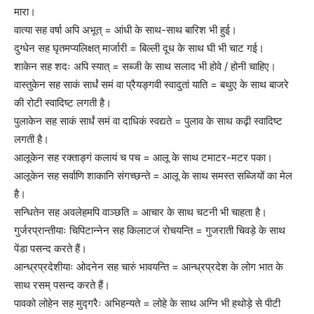
मारा।
वात्या सह वर्षा अपि अभूत् = आंधी के साथ-साथ बारिश भी हुई।
दुग्धेन सह घृतमप्यलिक्षत् मार्जारी = बिल्ली दूध के साथ घी भी चाट गई।
शाकेन सह शदः अपि स्यात् = सब्जी के साथ सलाद भी होवे / होनी चाहिए।
वास्तुकेन सह साकं सार्धं समं वा प्रैयङ्गवी स्वादुतां याति = बथुए के साथ बाजरे
की रोटी स्वादिष्ट लगती है।
पुलाकेन सह साकं सार्धं समं वा दाधिकं स्वद्यते = पुलाव के साथ कढ़ी स्वादिष्ट
लगती है।
आलूकेन सह रक्ताङ्गं कलायं च पच = आलू के साथ टमाटर-मटर पका।
आलूकेन सह सर्वाणि शाकानि संगच्छन्ते = आलू के साथ समस्त सब्जियों का मेल
है।
सन्धितेन सह अवलेहमपि वाञ्छति = आचार के साथ चटनी भी चाहता है।
गुर्जरप्रान्तीयाः चिपिटान्नेन सह किलाटजं रोचयन्ति = गुजराती चिवड़े के साथ
पेंडा पसन्द करते हैं।
आन्ध्रप्रदेशीयाः ओदनेन सह चारुं भावयन्ति = आन्ध्रप्रदेश के लोग भात के
साथ रसम् पसन्द करते हैं।
पावको लोहेन सह मुद्गरैः अभिहन्यते = लोहे के साथ अग्नि भी हथोड़े से पीटी