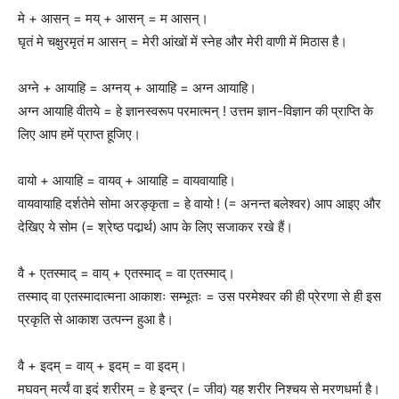
मे + आसन् = मय् + आसन् = म आसन्।
घृतं मे चक्षुरमृतं म आसन् = मेरी आंखों में स्नेह और मेरी वाणी में मिठास है।
अग्ने + आयाहि = अग्नय् + आयाहि = अग्न आयाहि।
अग्न आयाहि वीतये = हे ज्ञानस्वरूप परमात्मन् ! उत्तम ज्ञान-विज्ञान की प्राप्ति के
लिए आप हमें प्राप्त हूजिए।
वायो + आयाहि = वायव् + आयाहि = वायवायाहि।
वायवायाहि दर्शतेमे सोमा अरङ्कृता = हे वायो ! (= अनन्त बलेश्वर) आप आइए और
देखिए ये सोम (= श्रेष्ठ पदार्र्थ) आप के लिए सजाकर रखे हैं।
वै + एतस्माद् = वाय् + एतस्माद् = वा एतस्माद्।
तस्माद् वा एतस्मादात्मना आकाशः सम्भूतः = उस परमेश्वर की ही प्रेरणा से ही इस
प्रकृति से आकाश उत्पन्न हुआ है।
वै + इदम् = वाय् + इदम् = वा इदम्।
मघवन् मर्त्यं वा इदं शरीरम् = हे इन्द्र (= जीव) यह शरीर निश्चय से मरणधर्मा है।