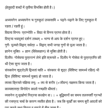
(हेतुवादी शब्दों में तृतीया विभक्ति होती है।)
अध्ययनेन अध्यापनेन च गुरुकुलं उपवसामि = पढ़ने-पढ़ाने के लिए गुरुकुल में
रहता / रहती हूं।
विद्यया विनयः प्राप्नोति = विद्या से विनय प्राप्त होता है।
दिष्ट्या भवादृशां दर्शनं लब्धम् = भाग्य से आप के दर्शन प्राप्त हुए।
गुणैः पूज्यते विद्वान् सर्वत्र = विद्वान् सभी जगह गुणों से पूजा जाता है।
ज्ञानेन मुक्तिः = ज्ञान (विवेकज्ञान) से मुक्ति होती है।
दिलीपः गोसेवया पुत्ररत्नं लेभे इति श्रूयते = दिलीप ने गोसेवा से पुत्रप्राप्ति की
थी ऐसा सुना जाता है।
संस्कारेण शूद्रोऽपि द्विजतां याति = संस्कार से शूद्र (विशिष्ट सामर्थ्य रहित) भी
द्विज (विशिष्ट सामर्थ्य युक्त) हो जाता है।
तपसा क्रियते यज्ञिया तनूः = तप से शरीर (=जीवन) यज्ञमय किया जाता है।
काव्यशास्त्र विनोदेन कालो गच्छति धीमतां।
व्यसनेन तु मूर्खाणां निद्रया कलहेन वा।। = बुद्धिमानों का समय तलस्पर्शी ग्रन्थों
की रसप्रद चर्चा के कारण व्यतीत होता है। जब कि मूर्खों का समय बुरी आदतों को
पूरा करने तथा निद्रा व झगड़े में बीत जाता है।