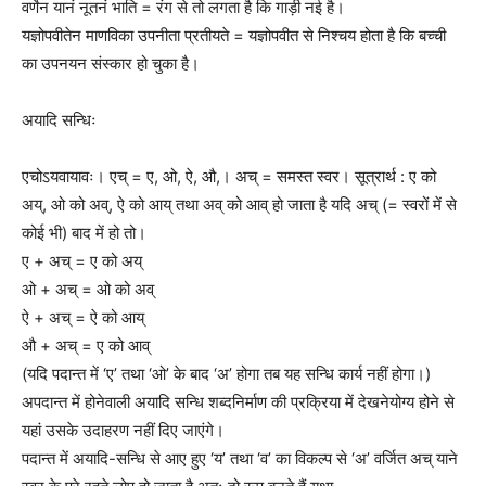
वर्णेन यानं नूतनं भाति = रंग से तो लगता है कि गाड़ी नई है।
यज्ञोपवीतेन माणविका उपनीता प्रतीयते = यज्ञोपवीत से निश्चय होता है कि बच्ची
का उपनयन संस्कार हो चुका है।
अयादि सन्धिः
एचोऽयवायावः। एच् = ए, ओ, ऐ, औ,। अच् = समस्त स्वर। सूत्रार्थ : ए को
अय्, ओ को अव्, ऐ को आय् तथा अव् को आव् हो जाता है यदि अच् (= स्वरों में से
कोई भी) बाद में हो तो।
ए + अच् = ए को अय्
ओ + अच् = ओ को अव्
ऐ + अच् = ऐ को आय्
औ + अच् = ए को आव्
(यदि पदान्त में ‘ए’ तथा ‘ओ’ के बाद ‘अ’ होगा तब यह सन्धि कार्य नहीं होगा।)
अपदान्त में होनेवाली अयादि सन्धि शब्दनिर्माण की प्रक्रिया में देखनेयोग्य होने से
यहां उसके उदाहरण नहीं दिए जाएंगे।
पदान्त में अयादि-सन्धि से आए हुए ‘य’ तथा ‘व’ का विकल्प से ‘अ’ वर्जित अच् याने