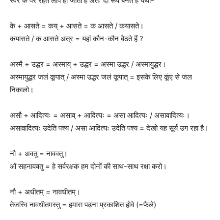
स्वर के परे रहते लोप हो जाता है अतः दो रूप बनते हैं यथा-
के + आसते = कय् + आसते = क आसते / कयासते।
कयासते / क आसते अत्र = यहां कौन-कौन बैठते हैं ?
अस्मै + उद्धर = अस्माय् + उद्धर = अस्मा उद्धर / अस्मायुद्धर।
अस्मायुद्धर जलं कूपात् / अस्मा उद्धर जलं कूपात् = इसके लिए कूंए से जल
निकालो।
असौ + आदित्यः = असाव् + आदित्यः = असा आदित्यः / असावादित्यः।
असावादित्यः उदेति पश्य / असा आदित्यः उदेति पश्य = देखो यह सूर्य उग रहा है।
नौ + अवतु = नाववतु।
ओं सहनाववतु = हे सर्वरक्षक हम दोनों की साथ-साथ रक्षा करो।
नौ + अधीतम् = नावधीतम्।
तेजस्वि नावधीतमस्तु = हमारा पढ़ना प्रकाशित होवे (=फैले)