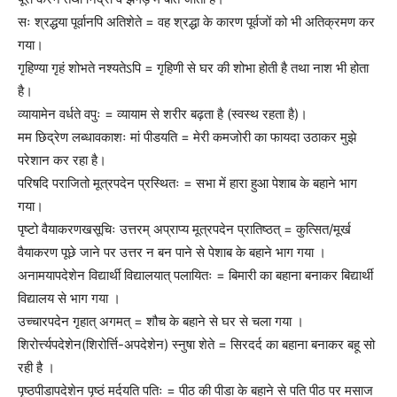
सः श्रद्धया पूर्वानपि अतिशेते = वह श्रद्धा के कारण पूर्वजों को भी अतिक्रमण कर
गया।
गृहिण्या गृहं शोभते नश्यतेऽपि = गृहिणी से घर की शोभा होती है तथा नाश भी होता
है।
व्यायामेन वर्धते वपुः = व्यायाम से शरीर बढ़ता है (स्वस्थ रहता है)।
मम छिद्रेण लब्धावकाशः मां पीडयति = मेरी कमजोरी का फायदा उठाकर मुझे
परेशान कर रहा है।
परिषदि पराजितो मूत्रपदेन प्रस्थितः = सभा में हारा हुआ पेशाब के बहाने भाग
गया।
पृष्टो वैयाकरणखसूचिः उत्तरम् अप्राप्य मूत्रपदेन प्रातिष्ठत् = कुत्सित/मूर्ख
वैयाकरण पूछे जाने पर उत्तर न बन पाने से पेशाब के बहाने भाग गया ।
अनामयापदेशेन विद्यार्थी विद्यालयात् पलायितः = बिमारी का बहाना बनाकर बिद्यार्थी
विद्यालय से भाग गया ।
उच्चारपदेन गृहात् अगमत् = शौच के बहाने से घर से चला गया ।
शिरोर्त्त्यपदेशेन(शिरोर्त्ति-अपदेशेन) स्नुषा शेते = सिरदर्द का बहाना बनाकर बहू सो
रही है ।
पृष्ठपीडापदेशेन पृष्ठं मर्दयति पतिः = पीठ की पीडा के बहाने से पति पीठ पर मसाज