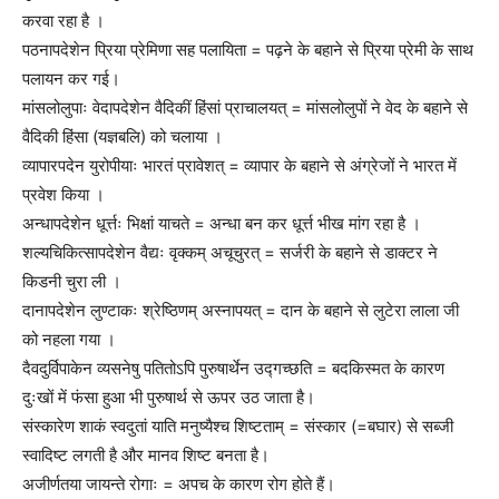
करवा रहा है ।
पठनापदेशेन प्रिया प्रेमिणा सह पलायिता = पढ़ने के बहाने से प्रिया प्रेमी के साथ
पलायन कर गई।
मांसलोलुपाः वेदापदेशेन वैदिकीं हिंसां प्राचालयत् = मांसलोलुपों ने वेद के बहाने से
वैदिकी हिंसा (यज्ञबलि) को चलाया ।
व्यापारपदेन युरोपीयाः भारतं प्रावेशत् = व्यापार के बहाने से अंग्रेजों ने भारत में
प्रवेश किया ।
अन्धापदेशेन धूर्त्तः भिक्षां याचते = अन्धा बन कर धूर्त्त भीख मांग रहा है ।
शल्यचिकित्सापदेशेन वैद्यः वृक्कम् अचूचुरत् = सर्जरी के बहाने से डाक्टर ने
किडनी चुरा ली ।
दानापदेशेन लुण्टाकः श्रेष्ठिणम् अस्नापयत् = दान के बहाने से लुटेरा लाला जी
को नहला गया ।
दैवदुर्विपाकेन व्यसनेषु पतितोऽपि पुरुषार्थेन उद्गच्छति = बदकिस्मत के कारण
दुःखों में फंसा हुआ भी पुरुषार्थ से ऊपर उठ जाता है।
संस्कारेण शाकं स्वदुतां याति मनुष्यैश्च शिष्टताम् = संस्कार (=बघार) से सब्जी
स्वादिष्ट लगती है और मानव शिष्ट बनता है।
अजीर्णतया जायन्ते रोगाः = अपच के कारण रोग होते हैं।