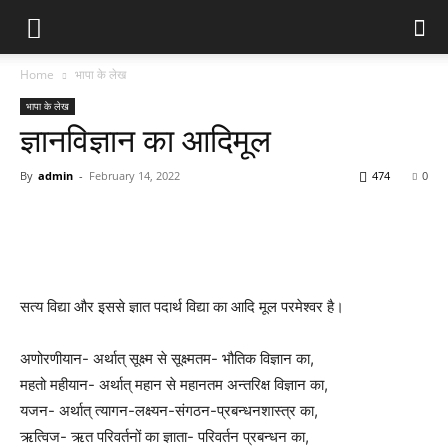
Home
भापा के लेख
भापा के लेख
ज्ञानविज्ञान का आदिमूल
By
admin
-
February 14, 2022
474
0
सत्य विद्या और इससे ज्ञात पदार्थ विद्या का आदि मूल परमेश्वर है।
अणोरणीयान- अर्थात् सूक्ष्म से सूक्ष्मतम- भौतिक विज्ञान का,
महतो महीयान- अर्थात् महान से महानतम अन्तरिक्ष विज्ञान का,
यजन- अर्थात् त्यागन-लक्ष्यन-संगठन-प्रबन्धनशास्त्र का,
ऋत्विज- ऋत परिवर्तनों का ज्ञाता- परिवर्तन प्रबन्धन का,