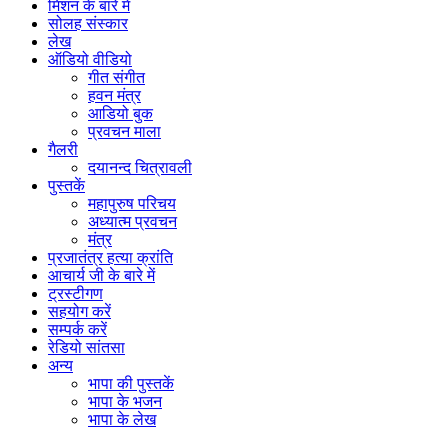
मिशन के बारे में
सोलह संस्कार
लेख
ऑडियो वीडियो
गीत संगीत
हवन मंत्र
आडियो बुक
प्रवचन माला
गैलरी
दयानन्द चित्रावली
पुस्तकें
महापुरुष परिचय
अध्यात्म प्रवचन
मंत्र
प्रजातंत्र हत्या क्रांति
आचार्य जी के बारे में
ट्रस्टीगण
सहयोग करें
सम्पर्क करें
रेडियो सांतसा
अन्य
भापा की पुस्तकें
भापा के भजन
भापा के लेख