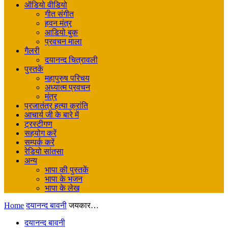
ऑडियो वीडियो
गीत संगीत
हवन मंत्र
आडियो बुक
प्रवचन माला
गैलरी
दयानन्द चित्रावली
पुस्तकें
महापुरुष परिचय
अध्यात्म प्रवचन
मंत्र
प्रजातंत्र हत्या क्रांति
आचार्य जी के बारे में
ट्रस्टीगण
सहयोग करें
सम्पर्क करें
रेडियो सांतसा
अन्य
भापा की पुस्तकें
भापा के भजन
भापा के लेख
Home
दयानन्द बावनी
जयकार…
दयानन्द बावनी