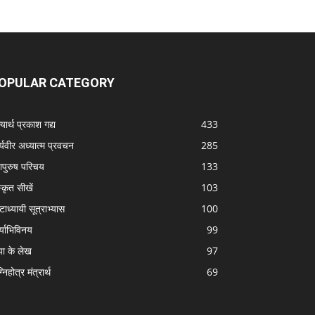
OPULAR CATEGORY
यार्थ प्रकाश गद्य
433
्यवीर अध्यात्म प्रवचन
285
ापुरुष परिचय
133
स्कृत सीखें
103
टाध्यायी सूत्राभ्यास
100
्याभिविनय
99
पा के लेख
97
निहोत्र मंत्रार्थ
69