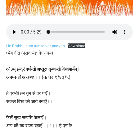
He Prabhu hum tumse var paayen
Download
ध्येय गीत (प्रातःयज्ञ के समय)
ओ३म् इन्द्रं वर्धन्तो अप्तुरः कृण्वन्तो विश्वमार्यम्।
अपघ्नन्तो अराव्णः।।
(ऋग्वेद ९/६३/५)
हे प्रभो! हम तुम से वर पाएँ।
सकल विश्व को आर्य बनाएँ।।
फैलें सुख सम्पत्ति फैलाएँ।
आप बढ़ें तव राज्य बढ़ाएँ।। 1।। हे प्रभो!