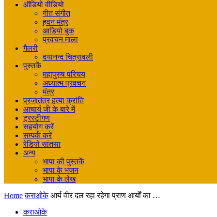
ऑडियो वीडियो
गीत संगीत
हवन मंत्र
आडियो बुक
प्रवचन माला
गैलरी
दयानन्द चित्रावली
पुस्तकें
महापुरुष परिचय
अध्यात्म प्रवचन
मंत्र
प्रजातंत्र हत्या क्रांति
आचार्य जी के बारे में
ट्रस्टीगण
सहयोग करें
सम्पर्क करें
रेडियो सांतसा
अन्य
भापा की पुस्तकें
भापा के भजन
भापा के लेख
Home
कराओके
आर्य वीर दल रहा रहेगा प्राण आर्यों का …
कराओके