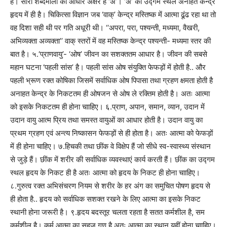
है। सारी शब्दमाला का आधार अक्षर है ‘अ’। ‘अ’ का उद्गम स्थल अनाहत केन्द्र
हृदय में ही है। चिकित्सा विज्ञान जब ‘वाक्’ केन्द्र मस्तिष्क में आत्मा ढूंढ रहा था तो
वह दिशा सही थी पर गति अधूरी थी। ‘‘अपरा, परा, पश्यन्ती, मध्यमा, वैखरी,
अभिव्यक्ता अव्यक्ता’’ वाक् स्तरों में वह मस्तिष्क केन्द्र पश्यन्ती- मध्यमा स्तर की
बात है। ५.‘प्राणवायु’- ‘ओष’ जीवन का सशक्ततम आधार है। जीवन की सबसे
महान घटना ‘पहली सांस’ है। पहली सांस ओष संयुक्ति फेफड़ों में होती है.. और
पहली भ्रूण रक्त कोषिका जिसमें सर्वाधिक ओष पिपासा तथा ग्रहण क्षमता होती है
अनाहत केन्द्र के निकटतम ही ओषजन से ओष ले रक्तिम होती है। अतः आत्मा
को इसके निकटतम ही होना चााहिए। ६.प्राण, अपान, समान, व्यान, उदान में
उदान वायु आत्म प्रिय तथा समस्त वायुओं का आधार होती है। उदान वायु का
प्रथम ग्रहण एवं अन्त्य निष्कासन फेफड़ों से ही होता है। अतः आत्मा को फेफड़ों
में ही होना चाहिए। ७.हिचकी तथा छींक वे विक्षेप हैं जो सीधे स्व-स्वास्थ्य संस्थान
से जुड़े हैं। छींक में शरीर की सर्वाधिक व्यवस्थाएं कार्य करती हैं। छींक का उद्गम
स्थल हृदय के निकट ही है अतः आत्मा को हृदय के निकट ही होना चााहिए।
८.गुरुत्व रक्त अभिसंचरण नियम से शरीर के हर अंग का समुचित पोषण हृदय से
ही होता है.. हृदय को सर्वाधिक सशक्त रखने के लिए आत्मा का इसके निकट
स्थानी होना जरूरी है। ९.हृदय बदस्तूर चलता रहता है सतत कर्मशील है, सम
कर्मशील है। कर्म आत्मा का सहज गुण है अतः आत्मा का स्थान यहीं होना चााहिए।