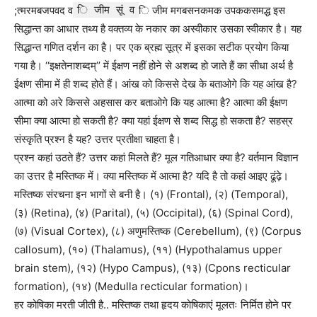
;त्मरमबजपवद व
ि जीम सूं व
ि जीम मगबसनकमक उपककसमद्ध इस
सिद्धान्त का आधार तथ्य है वक्तव्य के नकार का अस्वीकार उसका स्वीकार है। यह
सिद्धान्त गणित दर्शन का है। पर एक ब्रह्म सूत्र में इसका सटीक प्रयोग किया
गया है। ‘‘इक्षतेनाशब्दम्’’ में ईक्षण नहीं होने से अशब्द हो जाते हैं का सीधा अर्थ है
ईक्षण सीमा में ही शब्द होते हैं। आंख को किससे देख के बताओगे कि यह आंख है?
आत्मा को अरे किससे अहसास कर बताओगे कि यह आत्मा है? आत्मा की ईक्षण
सीमा क्या आत्मा हो सकती है? क्या यहां ईक्षण से शब्द सिद्ध हो सकता है? सहस्र
संस्कृति प्रश्न है यह? उत्तर प्रतीक्षा चाहता है।
प्रश्न कहां उठते हैं? उत्तर कहां मिलते हैं? मूल गतिआधार क्या है? वर्तमान विज्ञान
का उत्तर है मस्तिष्क में। क्या मस्तिष्क में आत्मा है? यदि है तो कहां आइए ढूंढ़े।
मस्तिष्क संरचना इन भागों से बनी है। (१) (Frontal), (२) (Temporal),
(३) (Retina), (४) (Parital), (५) (Occipital), (६) (Spinal Cord),
(७) (Visual Cortex), (८) अणुमस्तिष्क (Cerebellum), (९) (Corpus
callosum), (१०) (Thalamus), (११) (Hypothalamus upper
brain stem), (१२) (Hypo Campus), (१३) (Cpons recticular
formation), (१४) (Medulla recticular formation)।
हर कोषिका मरती जीती है.. मस्तिष्क तथा हृदय कोषिकाएं मूलतः निर्मित होने पर