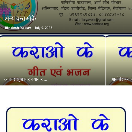
अन्य कराओके
Bindesh Yadav
-
July 9, 2025
आनन्द सुधासार दयाकर …
आर्यवीर बन 