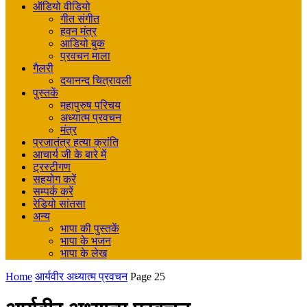
ऑडियो वीडियो
गीत संगीत
हवन मंत्र
आडियो बुक
प्रवचन माला
गैलरी
दयानन्द चित्रावली
पुस्तकें
महापुरुष परिचय
अध्यात्म प्रवचन
मंत्र
प्रजातंत्र हत्या क्रांति
आचार्य जी के बारे में
ट्रस्टीगण
सहयोग करें
सम्पर्क करें
रेडियो सांतसा
अन्य
भापा की पुस्तकें
भापा के भजन
भापा के लेख
Home
आर्यवीर अध्यात्म प्रवचन
Page 25