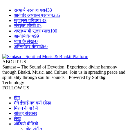
सत्यार्थ प्रकाश गद्य
433
आर्यवीर अध्यात्म प्रवचन
285
महापुरुष परिचय
133
संस्कृत सीखें
103
अष्टाध्यायी सूत्राभ्यास
100
आर्याभिविनय
99
भापा के लेख
97
अग्निहोत्र मंत्रार्थ
69
ABOUT US
Santasa – The Sound of Devotion. Experience divine harmony
through Bhakti, Music, and Culture. Join us in spreading peace and
spirituality through soulful sounds. | Powered by Softdigi
Technology
FOLLOW US
होम
मैंने ईसाई मत क्यों छोड़ा
मिशन के बारे में
सोलह संस्कार
लेख
ऑडियो वीडियो
गीत संगीत