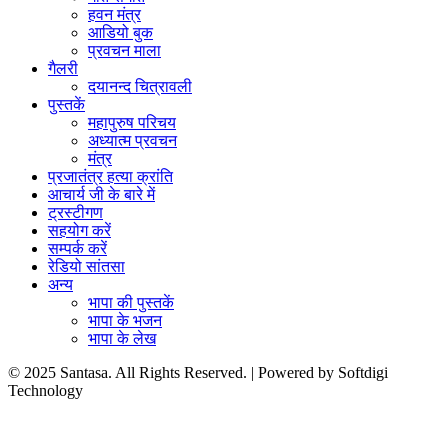
हवन मंत्र
आडियो बुक
प्रवचन माला
गैलरी
दयानन्द चित्रावली
पुस्तकें
महापुरुष परिचय
अध्यात्म प्रवचन
मंत्र
प्रजातंत्र हत्या क्रांति
आचार्य जी के बारे में
ट्रस्टीगण
सहयोग करें
सम्पर्क करें
रेडियो सांतसा
अन्य
भापा की पुस्तकें
भापा के भजन
भापा के लेख
© 2025 Santasa. All Rights Reserved. | Powered by Softdigi
Technology