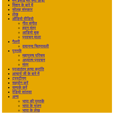
मैंने ईसाई मत क्यों छोड़ा
मिशन के बारे में
सोलह संस्कार
लेख
ऑडियो वीडियो
गीत संगीत
हवन मंत्र
आडियो बुक
प्रवचन माला
गैलरी
दयानन्द चित्रावली
पुस्तकें
महापुरुष परिचय
अध्यात्म प्रवचन
मंत्र
प्रजातंत्र हत्या क्रांति
आचार्य जी के बारे में
ट्रस्टीगण
सहयोग करें
सम्पर्क करें
रेडियो सांतसा
अन्य
भापा की पुस्तकें
भापा के भजन
भापा के लेख