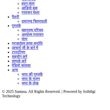
हवन मंत्र
आडियो बुक
प्रवचन माला
गैलरी
दयानन्द चित्रावली
पुस्तकें
महापुरुष परिचय
अध्यात्म प्रवचन
मंत्र
प्रजातंत्र हत्या क्रांति
आचार्य जी के बारे में
ट्रस्टीगण
सहयोग करें
सम्पर्क करें
रेडियो सांतसा
अन्य
भापा की पुस्तकें
भापा के भजन
भापा के लेख
© 2025 Santasa. All Rights Reserved. | Powered by Softdigi
Technology