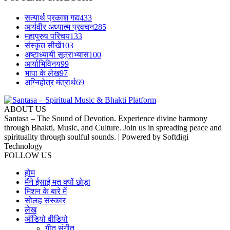
सत्यार्थ प्रकाश गद्य
433
आर्यवीर अध्यात्म प्रवचन
285
महापुरुष परिचय
133
संस्कृत सीखें
103
अष्टाध्यायी सूत्राभ्यास
100
आर्याभिविनय
99
भापा के लेख
97
अग्निहोत्र मंत्रार्थ
69
ABOUT US
Santasa – The Sound of Devotion. Experience divine harmony
through Bhakti, Music, and Culture. Join us in spreading peace and
spirituality through soulful sounds. | Powered by Softdigi
Technology
FOLLOW US
होम
मैंने ईसाई मत क्यों छोड़ा
मिशन के बारे में
सोलह संस्कार
लेख
ऑडियो वीडियो
गीत संगीत