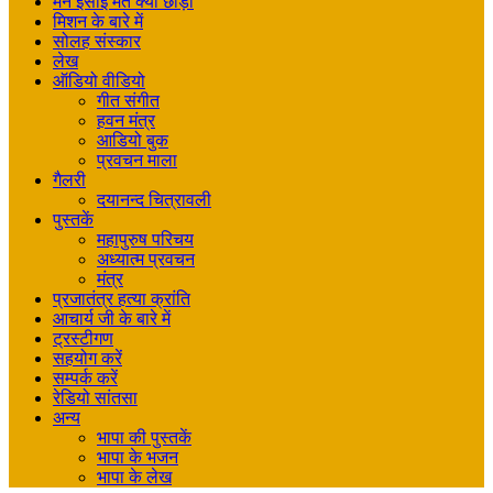
मैंने ईसाई मत क्यों छोड़ा
मिशन के बारे में
सोलह संस्कार
लेख
ऑडियो वीडियो
गीत संगीत
हवन मंत्र
आडियो बुक
प्रवचन माला
गैलरी
दयानन्द चित्रावली
पुस्तकें
महापुरुष परिचय
अध्यात्म प्रवचन
मंत्र
प्रजातंत्र हत्या क्रांति
आचार्य जी के बारे में
ट्रस्टीगण
सहयोग करें
सम्पर्क करें
रेडियो सांतसा
अन्य
भापा की पुस्तकें
भापा के भजन
भापा के लेख