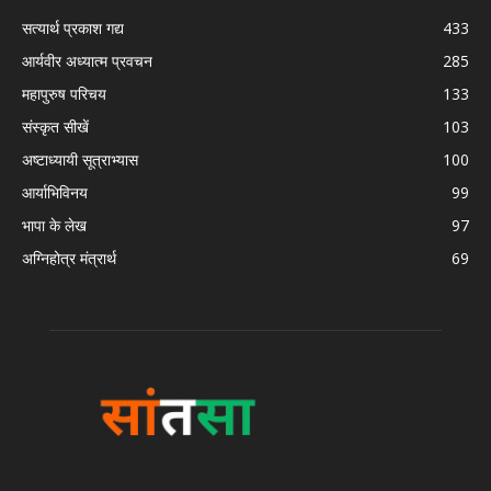
सत्यार्थ प्रकाश गद्य
433
आर्यवीर अध्यात्म प्रवचन
285
महापुरुष परिचय
133
संस्कृत सीखें
103
अष्टाध्यायी सूत्राभ्यास
100
आर्याभिविनय
99
भापा के लेख
97
अग्निहोत्र मंत्रार्थ
69