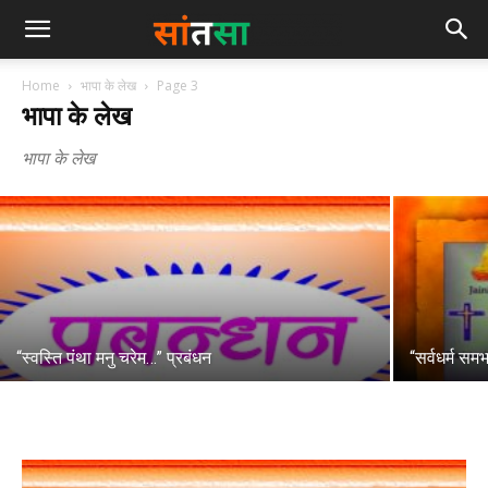
Home
भापा के लेख
Page 3
भापा के लेख
3.”सीमित कुछ असीमित सर्व”
भापा के लेख
admin
-
February 17, 2022
“स्वस्ति पंथा मनु चरेम…” प्रबंधन
“सर्वधर्म स