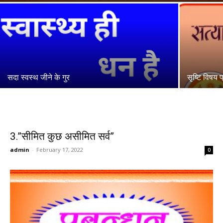
सदा स्वस्थ जीने के गुर
सृष्टि विषय प्
3.”सीमित कुछ असीमित सर्व”
admin
-
February 17, 2022
0