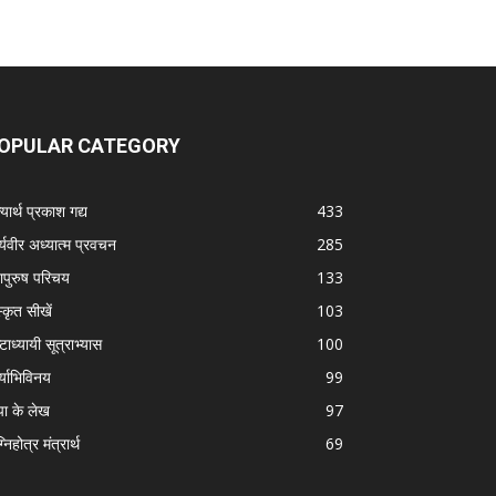
OPULAR CATEGORY
यार्थ प्रकाश गद्य
433
्यवीर अध्यात्म प्रवचन
285
ापुरुष परिचय
133
स्कृत सीखें
103
टाध्यायी सूत्राभ्यास
100
्याभिविनय
99
पा के लेख
97
निहोत्र मंत्रार्थ
69