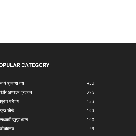
OPULAR CATEGORY
यार्थ प्रकाश गद्य
433
्यवीर अध्यात्म प्रवचन
285
ापुरुष परिचय
133
स्कृत सीखें
103
टाध्यायी सूत्राभ्यास
100
्याभिविनय
99