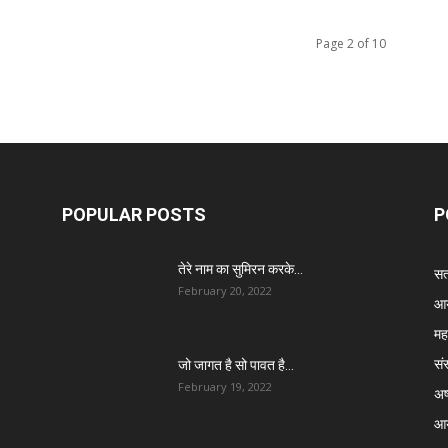
Page 2 of 10
POPULAR POSTS
P
तेरे नाम का सुमिरन करके…
सत्
February 20, 2022
आर
मह
सं
जो जागत है सो पावत है…
February 19, 2022
अष्
आर