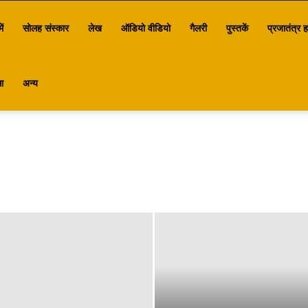
ें
सोलह संस्कार
लेख
ऑडियो वीडियो
गैलरी
पुस्तकें
प्रजातंत्र ह
ा
अन्य