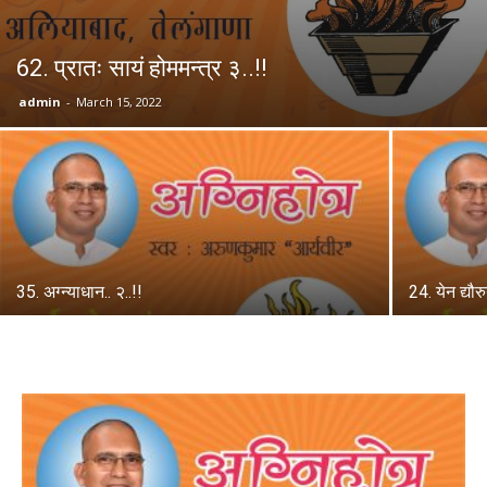
62. प्रातः सायं होममन्त्र ३..!!
admin
-
March 15, 2022
35. अग्न्याधान.. २..!!
24. येन द्यौरु