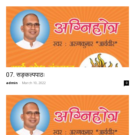
07. सङ्कल्पपाठः
admin
-
March 10, 2022
0