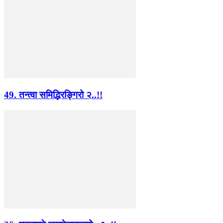
49. तन्त्वा समिद्भिरङ्गिरो २..!!