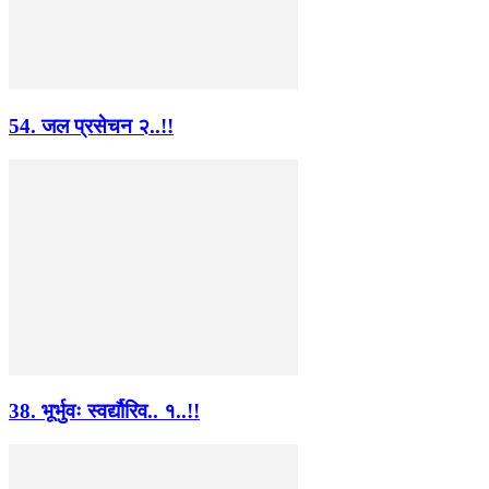
54. जल प्रसेचन २..!!
38. भूर्भुवः स्वर्द्यौरिव.. १..!!