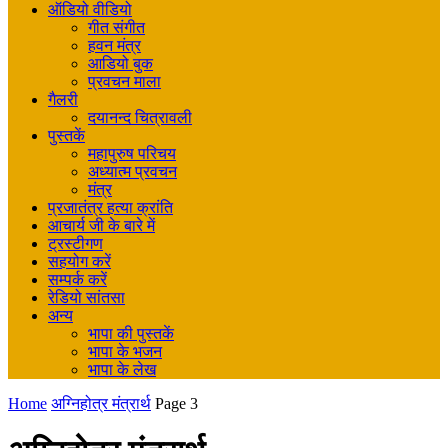
ऑडियो वीडियो
गीत संगीत
हवन मंत्र
आडियो बुक
प्रवचन माला
गैलरी
दयानन्द चित्रावली
पुस्तकें
महापुरुष परिचय
अध्यात्म प्रवचन
मंत्र
प्रजातंत्र हत्या क्रांति
आचार्य जी के बारे में
ट्रस्टीगण
सहयोग करें
सम्पर्क करें
रेडियो सांतसा
अन्य
भापा की पुस्तकें
भापा के भजन
भापा के लेख
Home
अग्निहोत्र मंत्रार्थ
Page 3