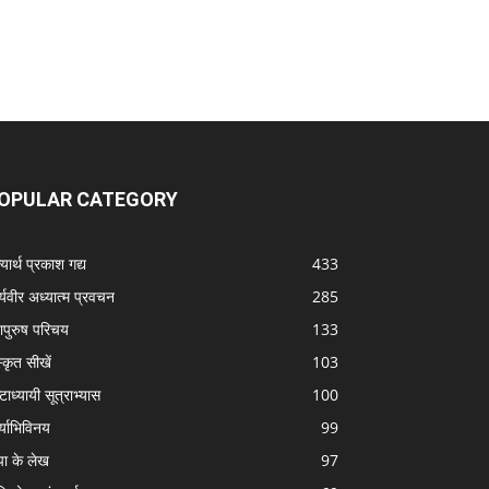
OPULAR CATEGORY
यार्थ प्रकाश गद्य
433
्यवीर अध्यात्म प्रवचन
285
ापुरुष परिचय
133
स्कृत सीखें
103
टाध्यायी सूत्राभ्यास
100
्याभिविनय
99
पा के लेख
97