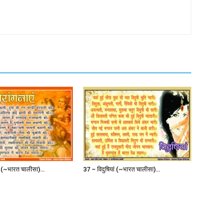
एँ (~भारत चालीसा)…
37 – विदुषियां (~भारत चालीसा)…