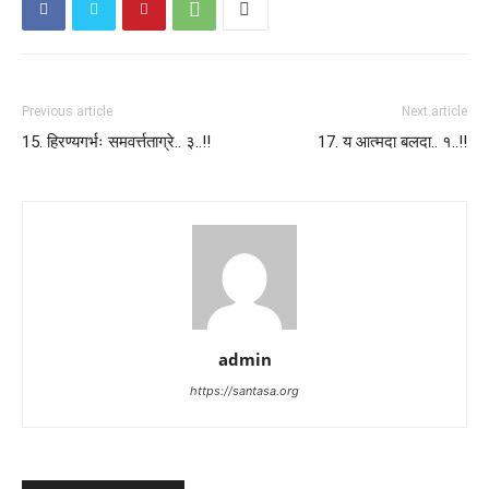
Previous article
Next article
15. हिरण्यगर्भः समवर्त्तताग्रे.. ३..!!
17. य आत्मदा बलदा.. १..!!
admin
https://santasa.org