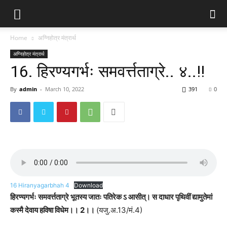
Home
अग्निहोत्र मंत्रार्थ
अग्निहोत्र मंत्रार्थ
16. हिरण्यगर्भः समवर्त्तताग्रे.. ४..!!
By
admin
-
March 10, 2022
391
0
16 Hiranyagarbhah 4
Download
हिरण्यगर्भः समवर्त्तताग्रे भूतस्य जातः पतिरेक ऽ आसीत्। स दाधार पृथिवीं द्यामुतेमां
कस्मै देवाय हविषा विधेम।।
2।।
(यजु.अ.13/मं.4)