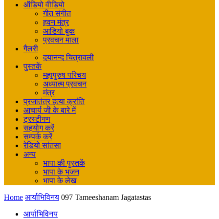
ऑडियो वीडियो
गीत संगीत
हवन मंत्र
आडियो बुक
प्रवचन माला
गैलरी
दयानन्द चित्रावली
पुस्तकें
महापुरुष परिचय
अध्यात्म प्रवचन
मंत्र
प्रजातंत्र हत्या क्रांति
आचार्य जी के बारे में
ट्रस्टीगण
सहयोग करें
सम्पर्क करें
रेडियो सांतसा
अन्य
भापा की पुस्तकें
भापा के भजन
भापा के लेख
Home
आर्याभिविनय
097 Tameeshanam Jagatastas
आर्याभिविनय