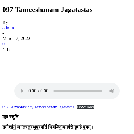
097 Tameeshanam Jagatastas
By
admin
-
March 7, 2022
0
418
097 Aaryabhivinay Tameeshanam Jagatastas
Download
मूल स्तुति
तमीशा॑नं॒ जग॑तस्त॒स्थुष॒स्पतिं॑ धियञ्जि॒न्वमव॑से हूमहे व॒यम्।