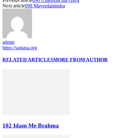
Previous article
096 Upahoota Iha Gava
Next article
098 Mayeedamindra
admin
https://santasa.org
RELATED ARTICLES
MORE FROM AUTHOR
102 Idam Me Brahma