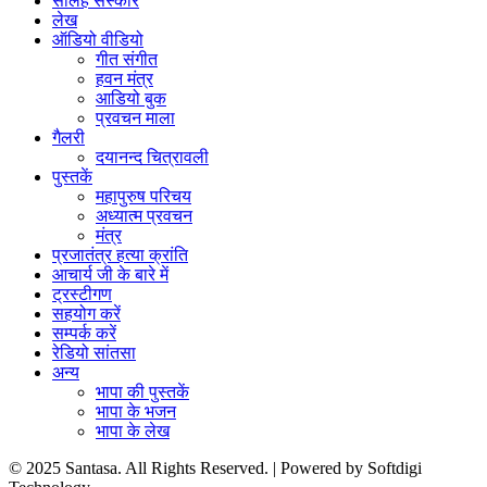
सोलह संस्कार
लेख
ऑडियो वीडियो
गीत संगीत
हवन मंत्र
आडियो बुक
प्रवचन माला
गैलरी
दयानन्द चित्रावली
पुस्तकें
महापुरुष परिचय
अध्यात्म प्रवचन
मंत्र
प्रजातंत्र हत्या क्रांति
आचार्य जी के बारे में
ट्रस्टीगण
सहयोग करें
सम्पर्क करें
रेडियो सांतसा
अन्य
भापा की पुस्तकें
भापा के भजन
भापा के लेख
© 2025 Santasa. All Rights Reserved. | Powered by Softdigi