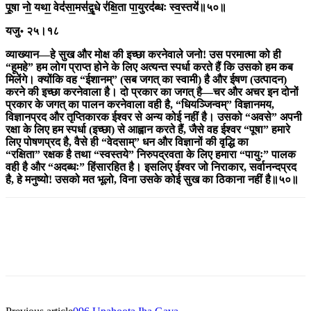
पू॒षा नो॒ यथा॒ वेद॑सा॒मस॑द्वृ॒धे र॑क्षि॒ता पा॒युरद॑ब्धः स्व॒स्तये॑॥५०॥
यजु॰ २५।१८
व्याख्यान
—
हे सुख और मोक्ष की इच्छा करनेवाले जनो! उस परमात्मा को ही
“हूमहे
”
हम लोग प्राप्त होने के लिए अत्यन्त स्पर्धा करते हैं कि उसको हम कब
मिलेंगे। क्योंकि वह “ईशानम्
”
(सब जगत् का स्वामी) है और ईषण (उत्पादन)
करने की इच्छा करनेवाला है। दो प्रकार का जगत् है
—
चर और अचर इन दोनों
प्रकार के जगत् का पालन करनेवाला वही है, “धियञ्जिन्वम्
”
विज्ञानमय,
विज्ञानप्रद और तृप्तिकारक ईश्वर से अन्य कोई नहीं है। उसको “अवसे
”
अपनी
रक्षा के लिए हम स्पर्धा (इच्छा) से आह्वान करते हैं, जैसे वह ईश्वर “पूषा
”
हमारे
लिए पोषणप्रद है, वैसे ही “वेदसाम्
”
धन और विज्ञानों की वृद्धि का
“रक्षिता
”
रक्षक है तथा “स्वस्तये
”
निरुपद्रवता के लिए हमारा “पायुः
”
पालक
वही है और “अदब्धः
”
हिंसारहित है। इसलिए ईश्वर जो निराकार, सर्वानन्दप्रद
है, हे मनुष्यो! उसको मत भूलो, विना उसके कोई सुख का ठिकाना नहीं है॥५०॥