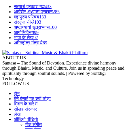
सत्यार्थ प्रकाश गद्य
433
आर्यवीर अध्यात्म प्रवचन
285
महापुरुष परिचय
133
संस्कृत सीखें
103
अष्टाध्यायी सूत्राभ्यास
100
आर्याभिविनय
99
भापा के लेख
97
अग्निहोत्र मंत्रार्थ
69
ABOUT US
Santasa – The Sound of Devotion. Experience divine harmony
through Bhakti, Music, and Culture. Join us in spreading peace and
spirituality through soulful sounds. | Powered by Softdigi
Technology
FOLLOW US
होम
मैंने ईसाई मत क्यों छोड़ा
मिशन के बारे में
सोलह संस्कार
लेख
ऑडियो वीडियो
गीत संगीत