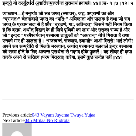
इन्द्रो॒ यो दस्यूँ॒रध॑राँ अ॒वाति॑रन्म॒रुत्व॑न्तं स॒ख्याय॑ हवामहे॥४४॥ऋ॰ १।७।१२।५
व्याख्यान
—
हे मनुष्यो! जो सब जगत् (स्थावर), जड़, अप्राणी का और
“प्राणतः
”
चेतनावाले जगत् का “पतिः
”
अधिष्ठाता और पालक है तथा जो सब
जगत् के प्रथम सदा से है और “ब्रह्मणे, गाः, अविन्दत्
”
जिसने यही नियम किया
है कि ब्रह्म, अर्थात् विद्वान् के ही लिये पृथिवी का लाभ और उसका राज्य है और
जो “इन्द्रः
”
परमैश्वर्यवान् परमात्मा डाकुओं को “अधरान्
”
नीचे गिराता है तथा
उनको मार ही डालता है। “मरुत्वन्तं, सख्याय, हवामहे
”
आओ मित्रो! भाई लोगो!
अपने सब सम्प्रीति से मिलके मरुत्वान्, अर्थात् परमानन्त बलवाले इन्द्र परमात्मा
को सखा होने के लिए अत्यन्त प्रार्थना से गद्गद होके पुकारें। वह शीघ्र ही कृपा
करके अपने से सखित्व (परम मित्रता) करेगा, इसमें कुछ सन्देह नहीं॥४४॥
Previous article
043 Vayam Jayema Twaya Yujaa
Next article
045 Mrilaa No Rudrota