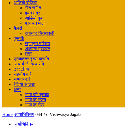
ऑडियो वीडियो
गीत संगीत
हवन मंत्र
आडियो बुक
प्रवचन माला
गैलरी
दयानन्द चित्रावली
पुस्तकें
महापुरुष परिचय
अध्यात्म प्रवचन
मंत्र
प्रजातंत्र हत्या क्रांति
आचार्य जी के बारे में
ट्रस्टीगण
सहयोग करें
सम्पर्क करें
रेडियो सांतसा
अन्य
भापा की पुस्तकें
भापा के भजन
भापा के लेख
Home
आर्याभिविनय
044 Yo Vishwasya Jagatah
आर्याभिविनय