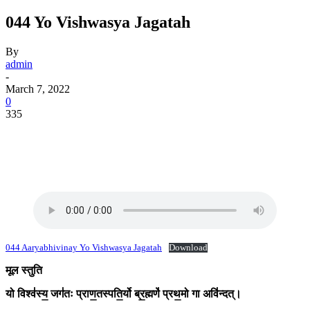
044 Yo Vishwasya Jagatah
By
admin
-
March 7, 2022
0
335
044 Aaryabhivinay Yo Vishwasya Jagatah
Download
मूल स्तुति
यो विश्व॑स्य॒ जग॑तः प्राण॒तस्पति॒र्यो ब्र॒ह्मणे॑ प्रथ॒मो गा अवि॑न्दत्।