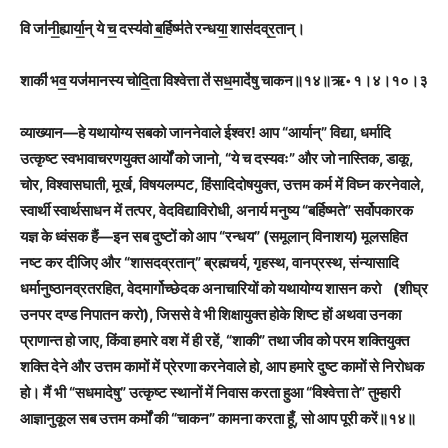
वि जा॑नी॒ह्यार्या॒न् ये च॒ दस्य॑वो ब॒र्हिष्म॑ते रन्धया॒ शास॑दव्र॒तान्।
शाकी॑ भव॒ यज॑मानस्य चोदि॒ता विश्वेत्ता ते॑ सध॒मादे॑षु चाकन॥१४॥ऋ॰ १।४।१०।३
व्याख्यान
—
हे यथायोग्य सबको जाननेवाले ईश्वर! आप “आर्यान्
”
विद्या, धर्मादि
उत्कृष्ट स्वभावाचरणयुक्त आर्यों को जानो, “ये च दस्यवः
”
और जो नास्तिक, डाकू,
चोर, विश्वासघाती, मूर्ख, विषयलम्पट, हिंसादिदोषयुक्त, उत्तम कर्म में विघ्न करनेवाले,
स्वार्थी स्वार्थसाधन में तत्पर, वेदविद्याविरोधी, अनार्य मनुष्य “बर्हिष्मते
”
सर्वोपकारक
यज्ञ के ध्वंसक हैं
—
इन सब दुष्टों को आप “रन्धय
”
(समूलान् विनाशय) मूलसहित
नष्ट कर दीजिए और “शासदव्रतान्
”
ब्रह्मचर्य, गृहस्थ, वानप्रस्थ, संन्यासादि
धर्मानुष्ठानव्रतरहित, वेदमार्गोच्छेदक अनाचारियों को यथायोग्य शासन करो (शीघ्र
उनपर दण्ड निपातन करो), जिससे वे भी शिक्षायुक्त होके शिष्ट हों अथवा उनका
प्राणान्त हो जाए, किंवा हमारे वश में ही रहें, “शाकी
”
तथा जीव को परम शक्तियुक्त
शक्ति देने और उत्तम कामों में प्रेरणा करनेवाले हो, आप हमारे दुष्ट कामों से निरोधक
हो। मैं भी “सधमादेषु
”
उत्कृष्ट स्थानों में निवास करता हुआ “विश्वेत्ता ते
”
तुम्हारी
आज्ञानुकूल सब उत्तम कर्मों की “चाकन
”
कामना करता हूँ, सो आप पूरी करें॥१४॥