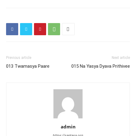
Previous article
Next article
013 Twamasya Paare
015 Na Yasya Dyava Prithivee
admin
https://santasa.org