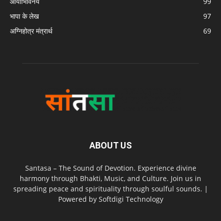
आर्याभिविनय
99
भापा के लेख
97
अग्निहोत्र मंत्रार्थ
69
ABOUT US
Santasa – The Sound of Devotion. Experience divine
harmony through Bhakti, Music, and Culture. Join us in
spreading peace and spirituality through soulful sounds. |
Powered by Softdigi Technology