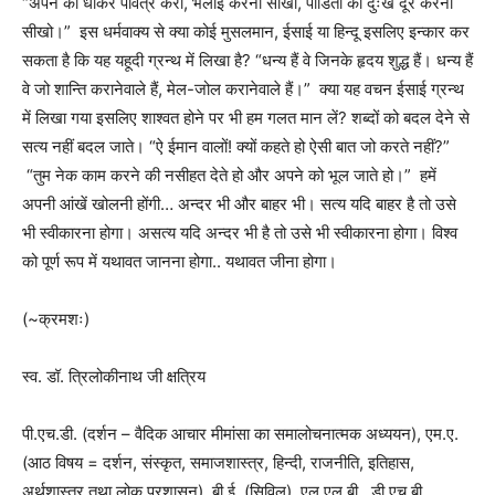
“अपने को धोकर पवित्र करो, भलाई करना सीखो, पीडितों का दुःख दूर करना
सीखो।” इस धर्मवाक्य से क्या कोई मुसलमान, ईसाई या हिन्दू इसलिए इन्कार कर
सकता है कि यह यहूदी ग्रन्थ में लिखा है? “धन्य हैं वे जिनके हृदय शुद्ध हैं। धन्य हैं
वे जो शान्ति करानेवाले हैं, मेल-जोल करानेवाले हैं।” क्या यह वचन ईसाई ग्रन्थ
में लिखा गया इसलिए शाश्वत होने पर भी हम गलत मान लें? शब्दों को बदल देने से
सत्य नहीं बदल जाते। “ऐ ईमान वालों! क्यों कहते हो ऐसी बात जो करते नहीं?”
“तुम नेक काम करने की नसीहत देते हो और अपने को भूल जाते हो।” हमें
अपनी आंखें खोलनी होंगी… अन्दर भी और बाहर भी। सत्य यदि बाहर है तो उसे
भी स्वीकारना होगा। असत्य यदि अन्दर भी है तो उसे भी स्वीकारना होगा। विश्व
को पूर्ण रूप में यथावत जानना होगा.. यथावत जीना होगा।
(~क्रमशः)
स्व. डॉ. त्रिलोकीनाथ जी क्षत्रिय
पी.एच.डी. (दर्शन – वैदिक आचार मीमांसा का समालोचनात्मक अध्ययन), एम.ए.
(आठ विषय = दर्शन, संस्कृत, समाजशास्त्र, हिन्दी, राजनीति, इतिहास,
अर्थशास्त्र तथा लोक प्रशासन), बी.ई. (सिविल), एल.एल.बी., डी.एच.बी.,