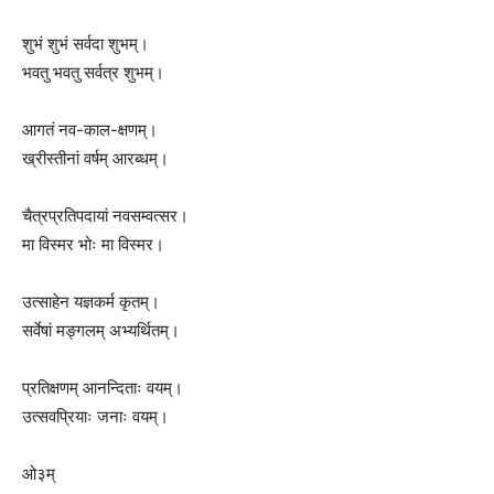
शुभं शुभं सर्वदा शुभम्।
भवतु भवतु सर्वत्र शुभम्।
आगतं नव-काल-क्षणम्।
ख्रीस्तीनां वर्षम् आरब्धम्।
चैत्रप्रतिपदायां नवसम्वत्सर।
मा विस्मर भोः मा विस्मर।
उत्साहेन यज्ञकर्म कृतम्।
सर्वेषां मङ्गलम् अभ्यर्थितम्।
प्रतिक्षणम् आनन्दिताः वयम्।
उत्सवप्रियाः जनाः वयम्।
ओ३म्