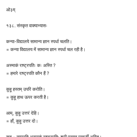
ओ३म्
१३८. संस्कृत वाक्याभ्यासः
कन्या-विद्यालये सामान्य ज्ञान स्पर्धा चलति।
= कन्या विद्यालय में सामान्य ज्ञान स्पर्धा चल रही है।
अस्माकं राष्ट्रपतिः कः अस्ति ?
= हमारे राष्ट्रपति कौन हैं ?
कुहू हस्तम् उपरि करोति।
= कुहू हाथ ऊपर करती है।
आम्, कुहू उत्तरं देहि।
= हाँ, कुहू उत्तर दो।
कुहू – सम्प्रति अस्माकं राष्ट्रपतिः श्री प्रणव मुखर्जी अस्ति।