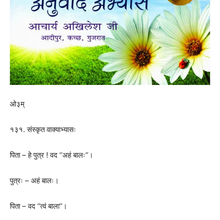
ओ३म्
१३१. संस्कृत वाक्याभ्यासः
पिता – हे पुत्र ! वद ‘‘अहं बालः’’।
पुत्रः – अहं बालः।
पिता – वद ‘‘त्वं बाला’’।