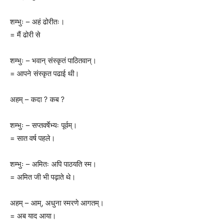
शम्भुः – अहं ढोरीतः।
= मैं ढोरी से
शम्भुः – भवान् संस्कृतं पाठितवान्।
= आपने संस्कृत पढाई थी।
अहम् – कदा ? कब ?
शम्भुः – सप्तवर्षेभ्यः पूर्वम्।
= सात वर्ष पहले।
शम्भुः – अमितः अपि पाठयति स्म।
= अमित जी भी पढ़ाते थे।
अहम् – आम्, अधुना स्मरणे आगतम्।
= अब याद आया।