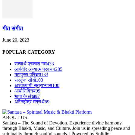
गीत संगीत
June 20, 2023
POPULAR CATEGORY
सत्यार्थ प्रकाश गद्य
433
आर्यवीर अध्यात्म प्रवचन
285
महापुरुष परिचय
133
संस्कृत सीखें
103
अष्टाध्यायी सूत्राभ्यास
100
आर्याभिविनय
99
भापा के लेख
97
अग्निहोत्र मंत्रार्थ
69
ABOUT US
Santasa – The Sound of Devotion. Experience divine harmony
through Bhakti, Music, and Culture. Join us in spreading peace and
spirituality through soulful sounds. | Powered by Softdigi