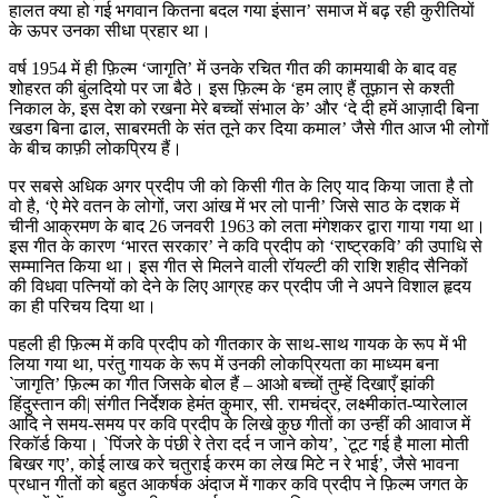
हालत क्या हो गई भगवान कितना बदल गया इंसान’ समाज में बढ़ रही कुरीतियों
के ऊपर उनका सीधा प्रहार था।
वर्ष 1954 में ही फ़िल्म ‘जागृति’ में उनके रचित गीत की कामयाबी के बाद वह
शोहरत की बुंलदियो पर जा बैठे। इस फ़िल्म के ‘हम लाए हैं तूफ़ान से कश्ती
निकाल के, इस देश को रखना मेरे बच्चों संभाल के’ और ‘दे दी हमें आज़ादी बिना
खडग बिना ढाल, साबरमती के संत तूने कर दिया कमाल’ जैसे गीत आज भी लोगों
के बीच काफ़ी लोकप्रिय हैं।
पर सबसे अधिक अगर प्रदीप जी को किसी गीत के लिए याद किया जाता है तो
वो है, ‘ऐ मेरे वतन के लोगों, जरा आंख में भर लो पानी’ जिसे साठ के दशक में
चीनी आक्रमण के बाद 26 जनवरी 1963 को लता मंगेशकर द्वारा गाया गया था।
इस गीत के कारण ‘भारत सरकार’ ने कवि प्रदीप को ‘राष्ट्रकवि’ की उपाधि से
सम्मानित किया था। इस गीत से मिलने वाली रॉयल्टी की राशि शहीद सैनिकों
की विधवा पत्नियों को देने के लिए आग्रह कर प्रदीप जी ने अपने विशाल हृदय
का ही परिचय दिया था।
पहली ही फ़िल्म में कवि प्रदीप को गीतकार के साथ-साथ गायक के रूप में भी
लिया गया था, परंतु गायक के रूप में उनकी लोकप्रियता का माध्यम बना
`जागृति’ फ़िल्म का गीत जिसके बोल हैं – आओ बच्चों तुम्हें दिखाएँ झांकी
हिंदुस्तान की| संगीत निर्देशक हेमंत कुमार, सी. रामचंद्र, लक्ष्मीकांत-प्यारेलाल
आदि ने समय-समय पर कवि प्रदीप के लिखे कुछ गीतों का उन्हीं की आवाज में
रिकॉर्ड किया। `पिंजरे के पंछी रे तेरा दर्द न जाने कोय’, `टूट गई है माला मोती
बिखर गए’, कोई लाख करे चतुराई करम का लेख मिटे न रे भाई’, जैसे भावना
प्रधान गीतों को बहुत आकर्षक अंदाज में गाकर कवि प्रदीप ने फ़िल्म जगत के