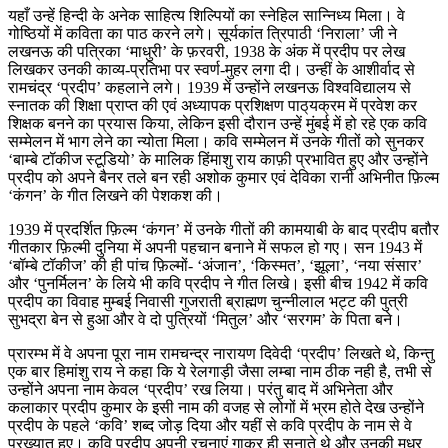
यहाँ उन्हें हिन्दी के अनेक साहित्य शिल्पियों का स्नेहिल सान्निध्य मिला। वे
गोष्ठियों में कविता का पाठ करने लगे। सूर्यकांत त्रिपाठी ‘निराला’ जी ने
लखनऊ की पत्रिका ‘माधुरी’ के फ़रवरी, 1938 के अंक में प्रदीप पर लेख
लिखकर उनकी काव्य-प्रतिभा पर स्वर्ण-मुहर लगा दी। उन्हीं के आशीर्वाद से
रामचंद्र ‘प्रदीप’ कहलाने लगे। 1939 में उन्होंने लखनऊ विश्वविद्यालय से
स्नातक की शिक्षा प्राप्त की एवं अध्यापक प्रशिक्षण पाठ्‌यक्रम में प्रवेश कर
शिक्षक बनने का प्रयास किया, लेकिन इसी दौरान उन्हें मुंबई में हो रहे एक कवि
सम्मेलन में भाग लेने का न्योता मिला। कवि सम्मेलन में उनके गीतों को सुनकर
‘बाम्बे टॉकीज स्टूडियो’ के मालिक हिंमाशु राय काफ़ी प्रभावित हुए और उन्होंने
प्रदीप को अपने बैनर तले बन रही अशोक कुमार एवं देविका रानी अभिनीत फ़िल्म
‘कंगन’ के गीत लिखने की पेशकश की।
1939 में प्रदर्शित फ़िल्म ‘कंगन’ में उनके गीतों की कामयाबी के बाद प्रदीप बतौर
गीतकार फ़िल्मी दुनिया में अपनी पहचान बनाने में सफल हो गए। सन 1943 में
‘बॉम्बे टॉकीज’ की ही पांच फ़िल्मों- ‘अंजान’, ‘किस्मत’, ‘झूला’, ‘नया संसार’
और ‘पुनर्मिलन’ के लिये भी कवि प्रदीप ने गीत लिखे। इसी बीच 1942 में कवि
प्रदीप का विवाह मुम्बई निवासी गुजराती ब्राह्मण चुन्नीलाल भट्ट की पुत्री
सुभद्रा बेन से हुआ और वे दो पुत्रियों ‘मितुल’ और ‘सरगम’ के पिता बने।
प्रारम्भ में वे अपना पूरा नाम रामचन्द्र नारायण दिवेदी ‘प्रदीप’ लिखते थे, किन्तु
एक बार हिमांशु राय ने कहा कि ये रेलगाड़ी जैसा लम्बा नाम ठीक नही है, तभी से
उन्होंने अपना नाम केवल ‘प्रदीप’ रख लिया। परंतु बाद में अभिनेता और
कलाकार प्रदीप कुमार के इसी नाम की वजह से लोगों में भ्रम होते देख उन्होंने
प्रदीप के पहले ‘कवि’ शब्द जोड़ दिया और यहीं से कवि प्रदीप के नाम से वे
प्रख्यात हुए। कवि प्रदीप अपनी रचनाएं गाकर ही सुनाते थे और उनकी मधुर