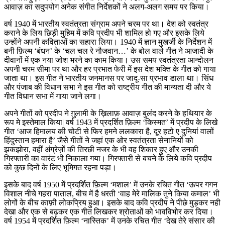
आवाज़ का सदुपयोग अनेक संगीत निर्देशकों ने अलग-अलग समय पर किया।
वर्ष 1940 में भारतीय स्वतंत्रता संग्राम अपने चरम पर था। देश को स्वतंत्र
कराने के लिय छिड़ी मुहिम में कवि प्रदीप भी शामिल हो गए और इसके लिये
उन्होंने अपनी कविताओं का सहारा लिया। 1940 में ज्ञान मुखर्जी के निर्देशन में
बनी फ़िल्म ‘बंधन’ के ‘चल चल रे नौजवान…’ के बोल वाले गीत ने आजादी के
दीवानों में एक नया जोश भरने का काम किया। उस समय स्वतंत्रता आन्दोलन
अपनी चरम सीमा पर था और हर प्रभात फेरी में इस देश भक्ति के गीत को गाया
जाता था। इस गीत ने भारतीय जनमानस पर जादू-सा प्रभाव डाला था। सिंध
और पंजाब की विधान सभा ने इस गीत को राष्ट्रीय गीत की मान्यता दी और ये
गीत विधान सभा में गाया जाने लगा।
अपने गीतों को प्रदीप ने ग़ुलामी के ख़िलाफ़ आवाज़ बुलंद करने के हथियार के
रूप मे इस्तेमाल किया| वर्ष 1943 में प्रदर्शित फ़िल्म ‘किस्मत’ में प्रदीप के लिखे
गीत ‘आज हिमालय की चोटी से फिर हमने ललकारा है, दूर हटो ए दुनियां वालों
हिंदुस्तान हमारा है’ जैसे गीतों ने जहां एक ओर स्वतंत्रता सेनानियों को
झकझोरा, वहीं अंग्रेज़ों की तिरछी नजर के भी वह शिकार हुए और उनकी
गिरफ्तारी का वारंट भी निकाला गया। गिरफ्तारी से बचने के लिये कवि प्रदीप
को कुछ दिनों के लिए भूमिगत रहना पड़ा।
इसके बाद वर्ष 1950 में प्रदर्शित फ़िल्म ‘मशाल’ में उनके रचित गीत ‘ऊपर गगन
विशाल नीचे गहरा पाताल, बीच में है धरती ‘वाह मेरे मालिक तुने किया कमाल’ भी
लोगों के बीच काफ़ी लोकप्रिय हुआ। इसके बाद कवि प्रदीप ने पीछे मुड़कर नही
देखा और एक से बढ़कर एक गीत लिखकर श्रोताओं को भावविभोर कर दिया।
वर्ष 1954 में प्रदर्शित फ़िल्म ‘नास्तिक’ में उनके रचित गीत ‘देख तेरे संसार की