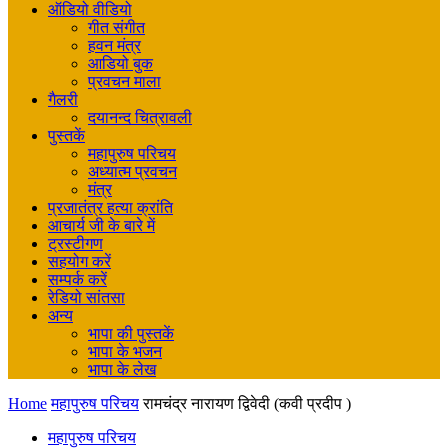
ऑडियो वीडियो
गीत संगीत
हवन मंत्र
आडियो बुक
प्रवचन माला
गैलरी
दयानन्द चित्रावली
पुस्तकें
महापुरुष परिचय
अध्यात्म प्रवचन
मंत्र
प्रजातंत्र हत्या क्रांति
आचार्य जी के बारे में
ट्रस्टीगण
सहयोग करें
सम्पर्क करें
रेडियो सांतसा
अन्य
भापा की पुस्तकें
भापा के भजन
भापा के लेख
Home
महापुरुष परिचय
रामचंद्र नारायण द्विवेदी (कवी प्रदीप )
महापुरुष परिचय