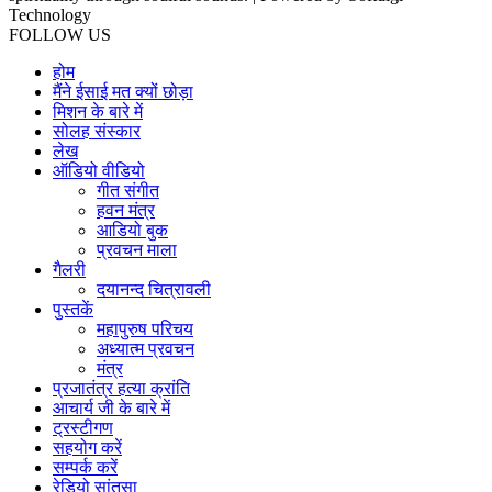
Technology
FOLLOW US
होम
मैंने ईसाई मत क्यों छोड़ा
मिशन के बारे में
सोलह संस्कार
लेख
ऑडियो वीडियो
गीत संगीत
हवन मंत्र
आडियो बुक
प्रवचन माला
गैलरी
दयानन्द चित्रावली
पुस्तकें
महापुरुष परिचय
अध्यात्म प्रवचन
मंत्र
प्रजातंत्र हत्या क्रांति
आचार्य जी के बारे में
ट्रस्टीगण
सहयोग करें
सम्पर्क करें
रेडियो सांतसा